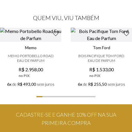
QUEM VIU, VIU TAMBÉM
Memo
Tom Ford
MEMO PORTOBELLO ROAD
BOIS PACIFIQUE TOM FORD
EAU DE PARFUM
EAU DE PARFUM
R$
2
.
958
,
00
R$
1
.
533
,
00
no PIX
no PIX
6x
de
R$ 493,00
sem juros
6x
de
R$ 255,50
sem juros
CADASTRE-SE E GANHE 10% OFF NA SUA
PRIMEIRA COMPRA