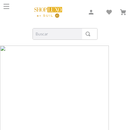
Buscar
TERMOS MAIS BUSCADOS
1
º
shiseido
2
º
carolina herrera
3
º
creed
4
º
xerjoff
5
º
nishane
6
º
versace
7
º
libre
8
º
narciso