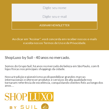
ASSINAR NEWSLETTER
Ao clicar em “Assinar”, você concorda em receber nossos e-mails
e aceita nossos Termos de Uso e de Privacidade.
ShopLuxo by Suil - 40 anos no mercado.
Somos do Grupo Suil, há anos no mercado de beleza em São Paulo, com 8
lojas físicas nos principais shoppings da cidade.
Nossa tradição e pioneirismo ao disponibilizar grandes marcas
internacionais e oferecer produtos e serviços de alta qualidade nos
tornaram referência de excelência, conquistando clientes fiéis ao longo dos
anos....