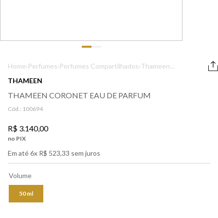
9
º
lancôme
10
º
boss
Home
›
Perfumes
›
Perfumes Compartilhados
›
Thameen
Coronet Eau de
THAMEEN
Parfum
THAMEEN CORONET EAU DE PARFUM
Cód.:
100694
R$
3
.
140
,
00
no PIX
Em até
6
x
R$
523
,
33
sem juros
Volume
50 ml