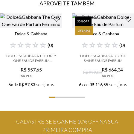
APROVEITE TAMBÉM
9
º
boss
10
º
212
30
% OFF
OFERTAS
Dolce & Gabbana
Dolce & Gabbana
☆
☆
☆
☆
☆
☆
☆
☆
☆
☆
(
0
)
(
0
)
DOLCE&GABBANA THE ONLY
DOLCE&GABBANA DOLCE
ONE EAU DE PARFUM
SHINE EAU DE PARFUM
FEMININO
R$
557
,
65
R$
664
,
34
R$ 999,00
no PIX
no PIX
6x
de
R$ 97,83
sem juros
6x
de
R$ 116,55
sem juros
CADASTRE-SE E GANHE 10% OFF NA SUA
PRIMEIRA COMPRA