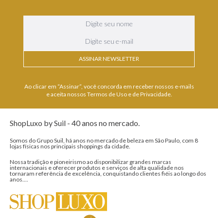
ASSINAR NEWSLETTER
Ao clicar em “Assinar”, você concorda em receber nossos e-mails
e aceita nossos Termos de Uso e de Privacidade.
ShopLuxo by Suil - 40 anos no mercado.
Somos do Grupo Suil, há anos no mercado de beleza em São Paulo, com 8
lojas físicas nos principais shoppings da cidade.
Nossa tradição e pioneirismo ao disponibilizar grandes marcas
internacionais e oferecer produtos e serviços de alta qualidade nos
tornaram referência de excelência, conquistando clientes fiéis ao longo dos
anos....