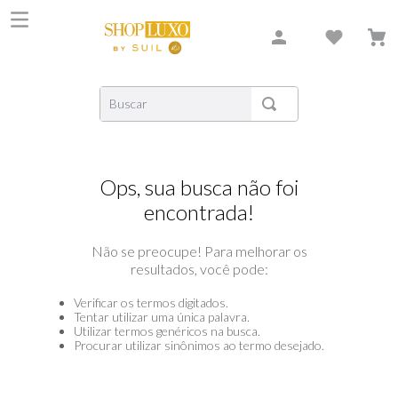
Buscar
TERMOS MAIS BUSCADOS
1
º
shiseido
Ops, sua busca não foi
2
º
creed
encontrada!
3
º
xerjoff
Não se preocupe! Para melhorar os
4
º
carolina herrera
resultados, você pode:
5
º
nishane
Verificar os termos digitados.
6
º
versace
Tentar utilizar uma única palavra.
Utilizar termos genéricos na busca.
Procurar utilizar sinônimos ao termo desejado.
7
º
libre
8
º
bvlgari