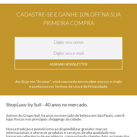
CADASTRE-SE E GANHE 10% OFF NA SUA
PRIMEIRA COMPRA
ASSINAR NEWSLETTER
Ao clicar em “Assinar”, você concorda em receber nossos e-mails
e aceita nossos Termos de Uso e de Privacidade.
ShopLuxo by Suil - 40 anos no mercado.
Somos do Grupo Suil, há anos no mercado de beleza em São Paulo, com 8
lojas físicas nos principais shoppings da cidade.
Nossa tradição e pioneirismo ao disponibilizar grandes marcas
internacionais e oferecer produtos e serviços de alta qualidade nos
tornaram referência de excelência, conquistando clientes fiéis ao longo dos