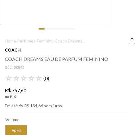
9
º
boss
10
º
lancôme
Home
›
Perfumes
›
Feminino
›
Coach Dreams
Eau de Parfum
COACH
Feminino
COACH DREAMS EAU DE PARFUM FEMININO
Cód.:
30895
☆
☆
☆
☆
☆
(
0
)
R$
767
,
60
no PIX
Em até
6
x
R$
134
,
66
sem juros
Volume
90 ml