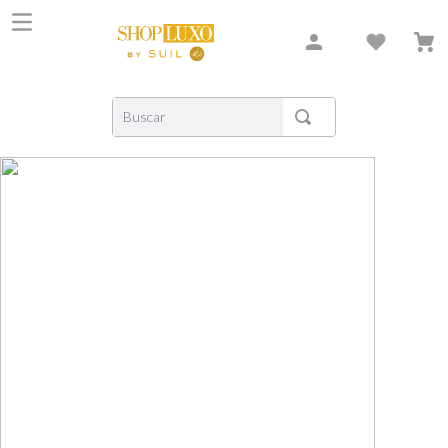
Buscar
TERMOS MAIS BUSCADOS
1
º
shiseido
2
º
carolina herrera
3
º
creed
4
º
xerjoff
5
º
nishane
6
º
versace
7
º
libre
8
º
narciso