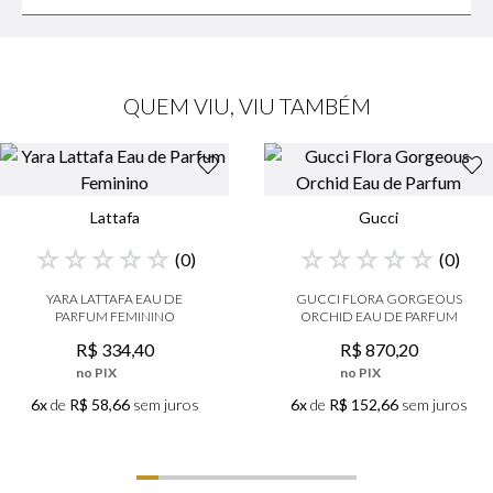
QUEM VIU, VIU TAMBÉM
Lattafa
Gucci
☆
☆
☆
☆
☆
☆
☆
☆
☆
☆
(
0
)
(
0
)
YARA LATTAFA EAU DE
GUCCI FLORA GORGEOUS
PARFUM FEMININO
ORCHID EAU DE PARFUM
R$
334
,
40
R$
870
,
20
no PIX
no PIX
6x
de
R$ 58,66
sem juros
6x
de
R$ 152,66
sem juros