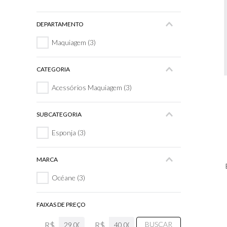
7
º
8
º
DEPARTAMENTO
9
º
Maquiagem
(
3
)
1
CATEGORIA
Acessórios Maquiagem
(
3
)
SUBCATEGORIA
Esponja
(
3
)
MARCA
Océane
(
3
)
FAIXAS DE PREÇO
R$
R$
BUSCAR