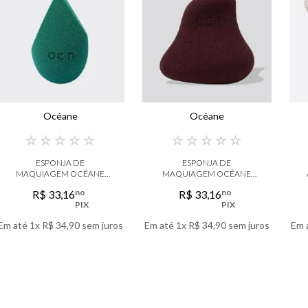
libre
bvlgari
boss
0
º
212
Océane
Océane
☆
☆
☆
☆
☆
☆
☆
☆
☆
☆
ESPONJA DE
ESPONJA DE
MAQUIAGEM OCÉANE
MAQUIAGEM OCÉANE
SISTER BLEND
MY BLEND VINHO
no
no
R$
33
,
16
R$
33
,
16
PIX
PIX
Em até
1
x
R$
34
,
90
sem juros
Em até
1
x
R$
34
,
90
sem juros
Em 
VER DETALHES
VER DETALHES