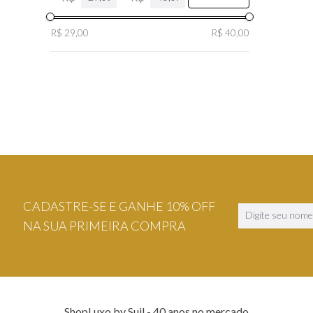
R$ 29,00
R$ 40,00
CADASTRE-SE E GANHE 10% OFF
NA SUA PRIMEIRA COMPRA
ShopLuxo by Suil - 40 anos no mercado.