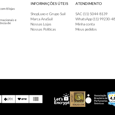
INFORMAÇÕES ÚTEIS
ATENDIMENTO
com 8 lojas
ShopLuxo e Grupo Suil
SAC (11) 5044-8139
Marca AnaSuil
WhatsApp (11) 99230-4
rnacionais e
ência de
Nossas Lojas
Minha conta
Nossas Políticas
Meus pedidos