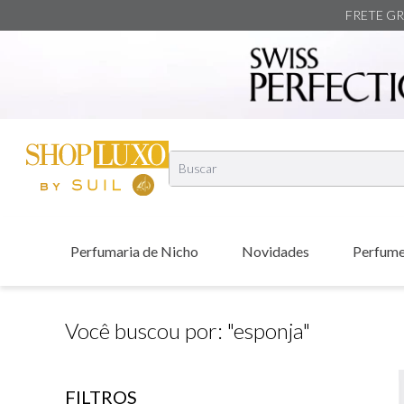
FRETE GRÁ
Buscar
T
1
º
Perfumaria de Nicho
Novidades
Perfum
2
º
3
º
4
º
Você buscou por: "
esponja
"
5
º
6
º
FILTROS