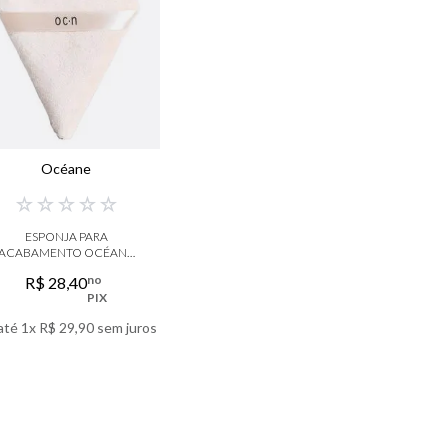
Océane
☆
☆
☆
☆
☆
ESPONJA PARA
ACABAMENTO OCÉANE
POWDER PUFF
no
R$
28
,
40
PIX
até
1
x
R$
29
,
90
sem juros
VER DETALHES