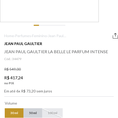
9
º
boss
10
º
lancôme
Home
›
Perfumes
›
Feminino
›
Jean Paul
Gaultier La Belle
JEAN PAUL GAULTIER
Le Parfum
JEAN PAUL GAULTIER LA BELLE LE PARFUM INTENSE
Intense
Cód.:
34479
R$
549
,
00
R$
417
,
24
no PIX
Em até
6
x
R$
73
,
20
sem juros
Volume
30 ml
50 ml
100 ml