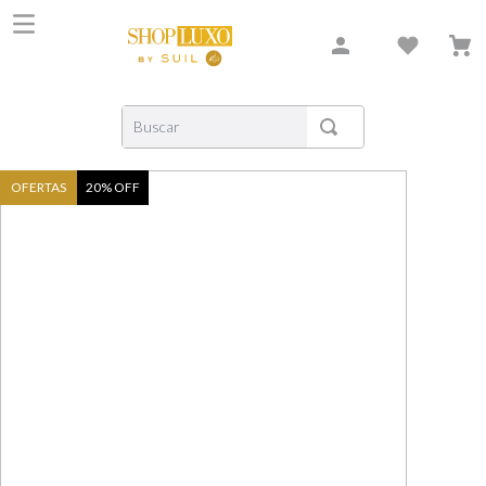
Buscar
TERMOS MAIS BUSCADOS
OFERTAS
20
% OFF
1
º
shiseido
2
º
carolina herrera
3
º
creed
4
º
xerjoff
5
º
nishane
6
º
versace
7
º
libre
8
º
narciso