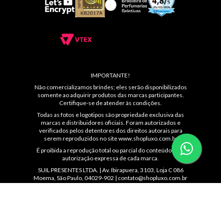
IMPORTANTE!
Não comercializamos brindes; eles serão disponibilizados
somente ao adquirir produtos das marcas participantes.
Certifique-se de atender às condições.
Todas as fotos e logotipos são propriedade exclusiva das
marcas e distribuidores oficiais. Foram autorizados e
verificados pelos detentores dos direitos autorais para
serem reproduzidos no site
www.shopluxo.com.br
É proibida a reprodução total ou parcial do conteúdo sem
autorização expressa de cada marca.
SUIL PRESENTES LTDA. | Av. Ibirapuera, 3103, Loja C 086
Moema, São Paulo, 04029-902 |
contato@shopluxo.com.br
Atendimento: (11) 5044-8139 das 10 ás 22hs ou
WhatsApp: (11)99230-4872 | CNPJ: 53.233.409/0005-48 |
IE: 144.092.560.114