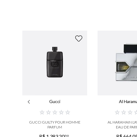
Gucci
Al Haram
☆
☆
☆
☆
☆
☆
☆
☆
GUCCI GUILTY POUR HOMME
AL HARAMAIN L'
PARFUM
EAU DE PA
no
R$
1
.
383
,
20
R$
664
,
0