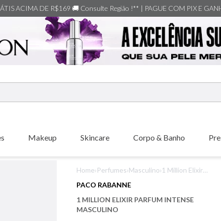
TIS ACIMA DE R$169 🚚 Consulte Região !** | PAGUE COM PIX E GA
ERMOS MAIS BUSCADOS
shiseido
es
Makeup
Skincare
Corpo & Banho
Pre
carolina herrera
creed
Home
›
Perfumes
›
Masculino
›
1 Million Elixir
xerjoff
Parfum Intense
PACO RABANNE
Masculino
nishane
1 MILLION ELIXIR PARFUM INTENSE
versace
MASCULINO