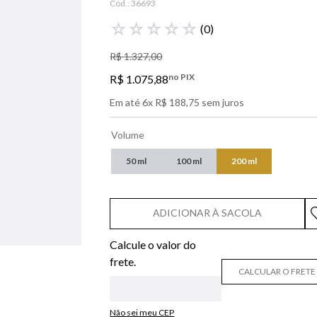
Cód.:
36693
libre
☆
☆
☆
☆
☆
(
0
)
narciso
R$
1
.
327
,
00
boss
no PIX
R$
1
.
075
,
88
0
º
lancôme
Em até
6
x
R$
188
,
75
sem juros
Volume
50 ml
100 ml
200 ml
ADICIONAR À SACOLA
CALCULAR O FRETE
Não sei meu CEP