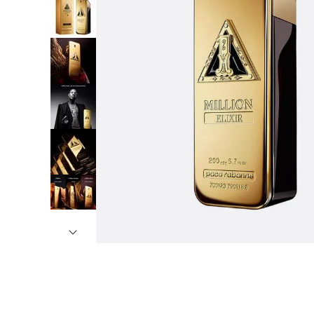
7
º
8
º
9
º
1