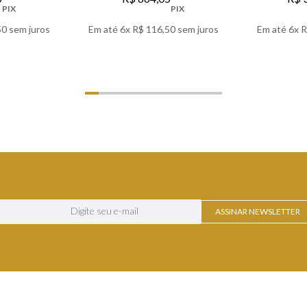
PIX
PIX
50
sem juros
Em até
6
x
R$
116
,
50
sem juros
Em até
6
x
R
LHES
VER DETALHES
VER
ASSINAR NEWSLETTER