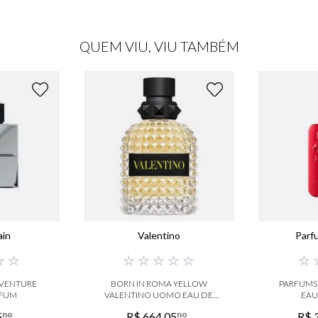
QUEM VIU, VIU TAMBÉM
ain
Valentino
Parf
☆
☆
☆
☆
☆
☆
☆
☆
AVENTURE
BORN IN ROMA YELLOW
PARFUMS
RFUM
VALENTINO UOMO EAU DE
EAU
TOILETTE
no
no
5
R$
664
,
05
R$