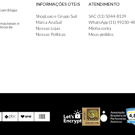
INFORMAÇÕES ÚTEIS
ATENDIMENTO
com 8 lojas
ShopLuxo e Grupo Suil
SAC (11) 5044-8139
Marca AnaSuil
WhatsApp (11) 99230-4
rnacionais e
ência de
Nossas Lojas
Minha conta
Nossas Políticas
Meus pedidos