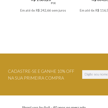
PIX
Em até
6
x
R$
242
,
66
sem juros
Em até
6
x
R$
116
,
VER DETALHES
VER DETA
CADASTRE-SE E GANHE 10% OFF
NA SUA PRIMEIRA COMPRA
ShopLuxo by Suil - 40 anos no mercado.