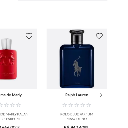
ums de Marly
Ralph Lauren
☆
☆
☆
☆
☆
☆
☆
☆
☆
 DE MARLY KALAN
POLO BLUE PARFUM
 DE PARFUM
MASCULINO
no
no
3
.
666
,
00
R$
942
,
40