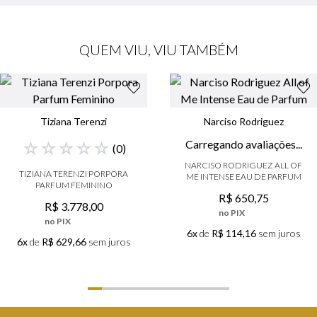
QUEM VIU, VIU TAMBÉM
Tiziana Terenzi
Narciso Rodriguez
Carregando avaliações...
☆
☆
☆
☆
☆
(
0
)
NARCISO RODRIGUEZ ALL OF
TIZIANA TERENZI PORPORA
ME INTENSE EAU DE PARFUM
PARFUM FEMININO
R$
650
,
75
R$
3
.
778
,
00
no PIX
no PIX
6x
de
R$ 114,16
sem juros
6x
de
R$ 629,66
sem juros