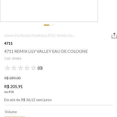
9
º
boss
10
º
lancôme
Home
›
Perfumes
›
Feminino
›
4711 Remix Lily
Valley Eau de
4711
Cologne
4711 REMIX LILY VALLEY EAU DE COLOGNE
Cód.:
40464
☆
☆
☆
☆
☆
(
0
)
R$
289
,
00
R$
205
,
91
no PIX
Em até
6
x
R$
36
,
12
sem juros
Volume