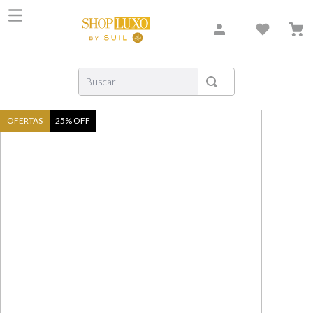
Buscar
TERMOS MAIS BUSCADOS
OFERTAS
25
% OFF
1
º
shiseido
2
º
carolina herrera
3
º
creed
4
º
xerjoff
5
º
nishane
6
º
versace
7
º
libre
8
º
narciso