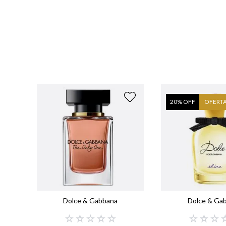
7
º
8
º
9
º
1
20
% OFF
OFERT
Dolce & Gabbana
Dolce & Ga
☆
☆
☆
☆
☆
☆
☆
☆