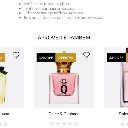
libre
Verificar os termos digitados.
Tentar utilizar uma única palavra.
Utilizar termos genéricos na busca.
narciso
Procurar utilizar sinônimos ao termo desejado.
boss
0
º
lancôme
APROVEITE TAMBÉM
AS
32
% OFF
OFERTAS
33
% OFF
bbana
Dolce & Gabbana
Dolc
☆
☆
☆
☆
☆
☆
☆
☆