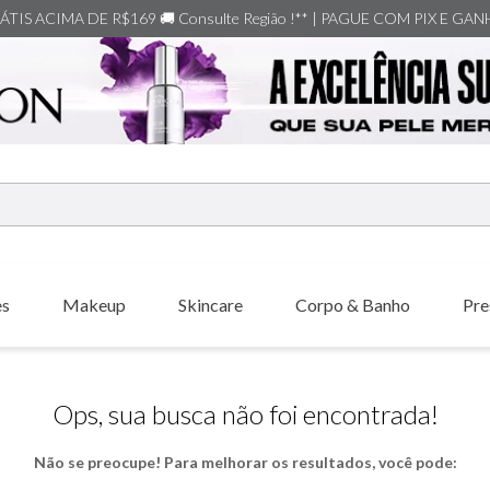
TIS ACIMA DE R$169 🚚 Consulte Região !** | PAGUE COM PIX E GA
ERMOS MAIS BUSCADOS
shiseido
es
Makeup
Skincare
Corpo & Banho
Pre
carolina herrera
creed
xerjoff
Ops, sua busca não foi encontrada!
nishane
Não se preocupe! Para melhorar os resultados, você pode:
versace