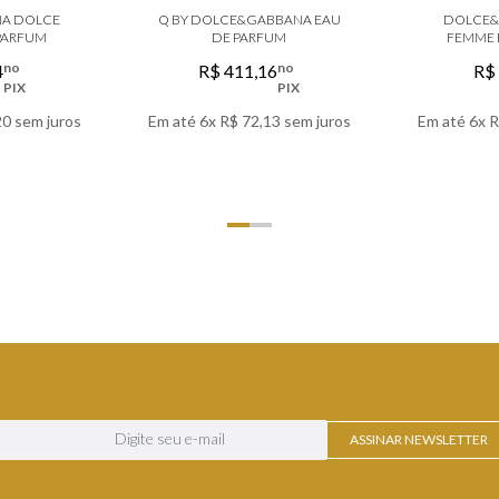
A DOLCE
Q BY DOLCE&GABBANA EAU
DOLCE&
 PARFUM
DE PARFUM
FEMME 
no
no
4
R$
411
,
16
R$
PIX
PIX
20
sem juros
Em até
6
x
R$
72
,
13
sem juros
Em até
6
x
R
LHES
VER DETALHES
VER
ASSINAR NEWSLETTER