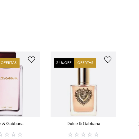
OFERTAS
24
% OFF
OFERTAS
e & Gabbana
Dolce & Gabbana
☆
☆
☆
☆
☆
☆
☆
☆
☆