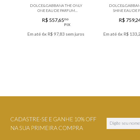
DOLCE&GABBANA THE ONLY
DOLCE&GABBAN
ONE EAU DE PARFUM
SHINE EAU DE
FEMININO
no
R$
557
,
65
R$
759
,
2
PIX
Em até
6
x
R$
97
,
83
sem juros
Em até
6
x
R$
133
,
VER DETALHES
VER DETA
CADASTRE-SE E GANHE 10% OFF
NA SUA PRIMEIRA COMPRA