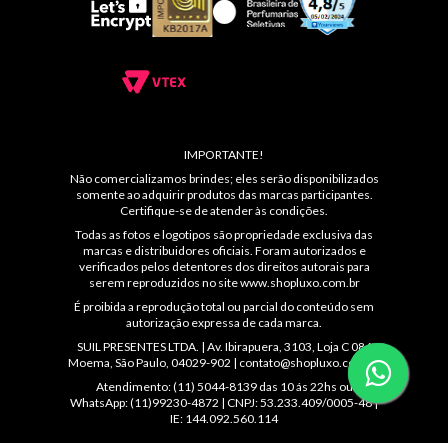
IMPORTANTE!
Não comercializamos brindes; eles serão disponibilizados
somente ao adquirir produtos das marcas participantes.
Certifique-se de atender às condições.
Todas as fotos e logotipos são propriedade exclusiva das
marcas e distribuidores oficiais. Foram autorizados e
verificados pelos detentores dos direitos autorais para
serem reproduzidos no site
www.shopluxo.com.br
É proibida a reprodução total ou parcial do conteúdo sem
autorização expressa de cada marca.
SUIL PRESENTES LTDA. | Av. Ibirapuera, 3103, Loja C 086
Moema, São Paulo, 04029-902 |
contato@shopluxo.com.br
Atendimento: (11) 5044-8139 das 10 ás 22hs ou
WhatsApp: (11)99230-4872 | CNPJ: 53.233.409/0005-48 |
IE: 144.092.560.114