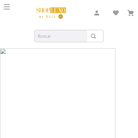
Buscar
TERMOS MAIS BUSCADOS
1
º
shiseido
2
º
creed
3
º
xerjoff
4
º
carolina herrera
5
º
nishane
6
º
versace
7
º
libre
8
º
bvlgari