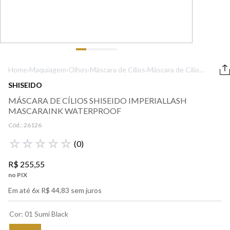
9
º
boss
10
º
212
Home
›
Maquiagem
›
Olhos
›
Máscara de Cílios
›
Máscara de Cílios
Shiseido
SHISEIDO
ImperialLash
MÁSCARA DE CÍLIOS SHISEIDO IMPERIALLASH
MascaraInk
MASCARAINK WATERPROOF
Waterproof
Cód.:
26126
☆
☆
☆
☆
☆
(
0
)
R$
255
,
55
no PIX
Em até
6
x
R$
44
,
83
sem juros
Cor
:
01 Sumi Black