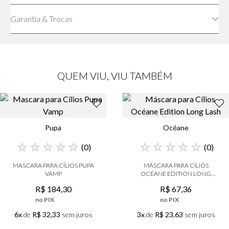
Garantia & Trocas
QUEM VIU, VIU TAMBÉM
Pupa
Océane
☆
☆
☆
☆
☆
☆
☆
☆
☆
☆
(
0
)
(
0
)
MASCARA PARA CÍLIOS PUPA
MÁSCARA PARA CÍLIOS
VAMP
OCÉANE EDITION LONG
LASH
R$
184
,
30
R$
67
,
36
no PIX
no PIX
6x
de
R$ 32,33
sem juros
3x
de
R$ 23,63
sem juros