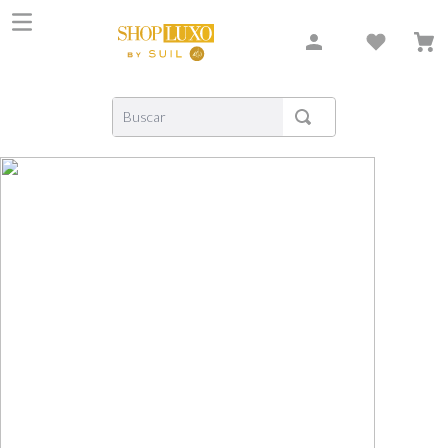
Buscar
TERMOS MAIS BUSCADOS
1
º
shiseido
2
º
carolina herrera
3
º
creed
4
º
xerjoff
5
º
nishane
6
º
versace
7
º
libre
8
º
narciso