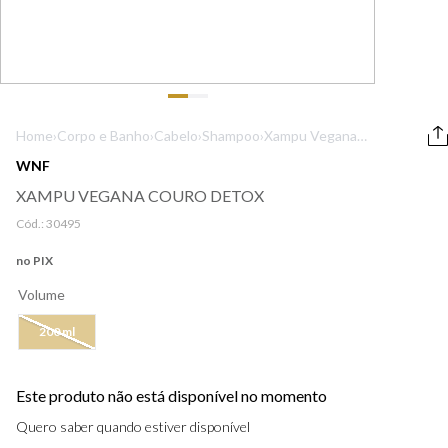
9
º
boss
10
º
lancôme
Home
›
Corpo e Banho
›
Cabelo
›
Shampoo
›
Xampu Vegana
Couro Detox
WNF
XAMPU VEGANA COURO DETOX
Cód.:
30495
no PIX
Volume
200 ml
Este produto não está disponível no momento
Quero saber quando estiver disponível