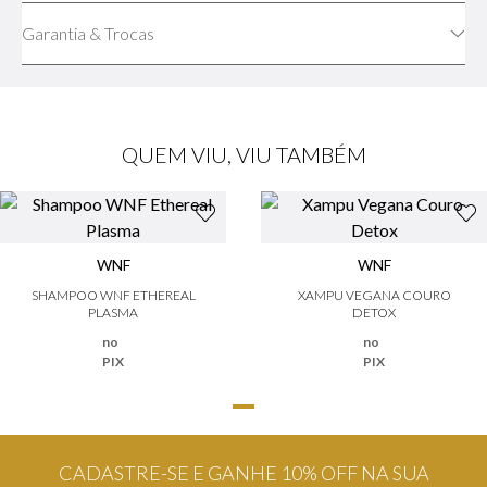
Garantia & Trocas
QUEM VIU, VIU TAMBÉM
WNF
WNF
SHAMPOO WNF ETHEREAL
XAMPU VEGANA COURO
PLASMA
DETOX
no
no
PIX
PIX
CADASTRE-SE E GANHE 10% OFF NA SUA