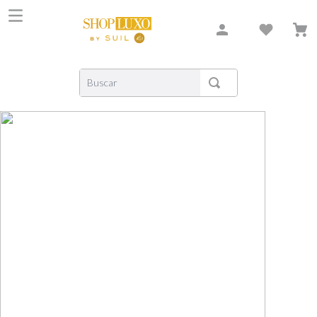
Buscar
TERMOS MAIS BUSCADOS
1
º
shiseido
2
º
carolina herrera
3
º
xerjoff
4
º
creed
5
º
nishane
6
º
versace
7
º
libre
8
º
bvlgari