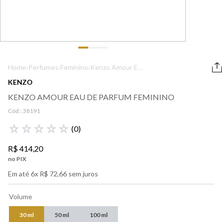
9
º
lancôme
10
º
boss
Home
›
Perfumes
›
Feminino
›
Kenzo Amour Eau
de Parfum
KENZO
Feminino
KENZO AMOUR EAU DE PARFUM FEMININO
Cód.:
38191
☆
☆
☆
☆
☆
(
0
)
R$
414
,
20
no PIX
Em até
6
x
R$
72
,
66
sem juros
Volume
30 ml
50 ml
100 ml