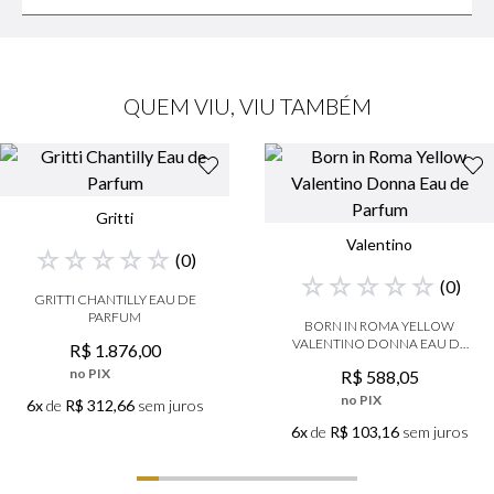
QUEM VIU, VIU TAMBÉM
Gritti
Valentino
☆
☆
☆
☆
☆
(
0
)
☆
☆
☆
☆
☆
(
0
)
GRITTI CHANTILLY EAU DE
PARFUM
BORN IN ROMA YELLOW
VALENTINO DONNA EAU DE
R$
1
.
876
,
00
PARFUM
no PIX
R$
588
,
05
no PIX
6x
de
R$ 312,66
sem juros
6x
de
R$ 103,16
sem juros