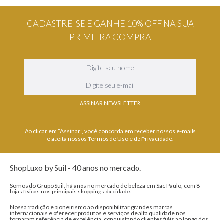
CADASTRE-SE E GANHE 10% OFF NA SUA
PRIMEIRA COMPRA
ASSINAR NEWSLETTER
Ao clicar em “Assinar”, você concorda em receber nossos e-mails
e aceita nossos Termos de Uso e de Privacidade.
ShopLuxo by Suil - 40 anos no mercado.
Somos do Grupo Suil, há anos no mercado de beleza em São Paulo, com 8
lojas físicas nos principais shoppings da cidade.
Nossa tradição e pioneirismo ao disponibilizar grandes marcas
internacionais e oferecer produtos e serviços de alta qualidade nos
tornaram referência de excelência, conquistando clientes fiéis ao longo dos