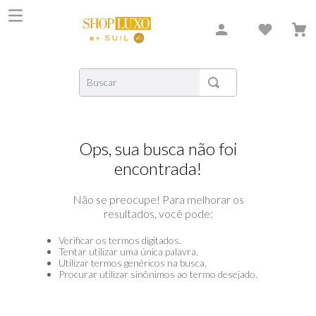
Buscar
TERMOS MAIS BUSCADOS
1
º
shiseido
Ops, sua busca não foi
2
º
creed
encontrada!
3
º
xerjoff
Não se preocupe! Para melhorar os
4
º
carolina herrera
resultados, você pode:
5
º
nishane
Verificar os termos digitados.
6
º
versace
Tentar utilizar uma única palavra.
Utilizar termos genéricos na busca.
Procurar utilizar sinônimos ao termo desejado.
7
º
libre
8
º
bvlgari