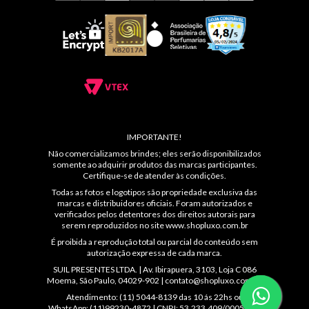
IMPORTANTE!
Não comercializamos brindes; eles serão disponibilizados
somente ao adquirir produtos das marcas participantes.
Certifique-se de atender às condições.
Todas as fotos e logotipos são propriedade exclusiva das
marcas e distribuidores oficiais. Foram autorizados e
verificados pelos detentores dos direitos autorais para
serem reproduzidos no site
www.shopluxo.com.br
É proibida a reprodução total ou parcial do conteúdo sem
autorização expressa de cada marca.
SUIL PRESENTES LTDA. | Av. Ibirapuera, 3103, Loja C 086
Moema, São Paulo, 04029-902 |
contato@shopluxo.com.br
Atendimento: (11) 5044-8139 das 10 ás 22hs ou
WhatsApp: (11)99230-4872 | CNPJ: 53.233.409/0005-48 |