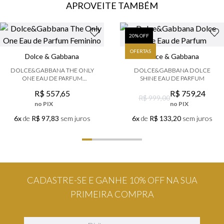
APROVEITE TAMBÉM
9
º
boss
10
º
lancôme
20
% OFF
OFERTAS
Dolce & Gabbana
Dolce & Gabbana
DOLCE&GABBANA THE ONLY
DOLCE&GABBANA DOLCE
ONE EAU DE PARFUM
SHINE EAU DE PARFUM
FEMININO
R$
557
,
65
R$
759
,
24
R$ 999,00
no PIX
no PIX
6x
de
R$ 97,83
sem juros
6x
de
R$ 133,20
sem juros
CADASTRE-SE E GANHE 10% OFF NA SUA
PRIMEIRA COMPRA