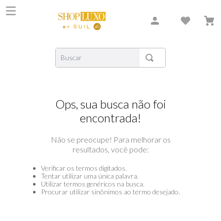
Buscar
TERMOS MAIS BUSCADOS
1
º
shiseido
Ops, sua busca não foi
2
º
carolina herrera
encontrada!
3
º
creed
Não se preocupe! Para melhorar os
4
º
xerjoff
resultados, você pode:
5
º
nishane
Verificar os termos digitados.
6
º
versace
Tentar utilizar uma única palavra.
Utilizar termos genéricos na busca.
Procurar utilizar sinônimos ao termo desejado.
7
º
libre
8
º
narciso