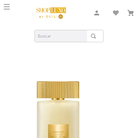
Buscar
TERMOS MAIS BUSCADOS
1
º
shiseido
2
º
carolina herrera
3
º
creed
4
º
xerjoff
5
º
nishane
6
º
versace
7
º
libre
8
º
narciso