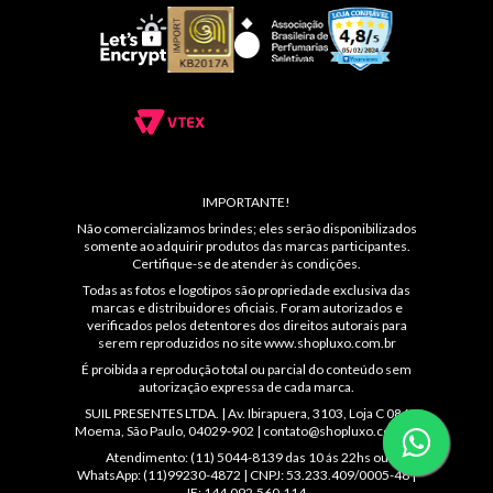
IMPORTANTE!
Não comercializamos brindes; eles serão disponibilizados
somente ao adquirir produtos das marcas participantes.
Certifique-se de atender às condições.
Todas as fotos e logotipos são propriedade exclusiva das
marcas e distribuidores oficiais. Foram autorizados e
verificados pelos detentores dos direitos autorais para
serem reproduzidos no site
www.shopluxo.com.br
É proibida a reprodução total ou parcial do conteúdo sem
autorização expressa de cada marca.
SUIL PRESENTES LTDA. | Av. Ibirapuera, 3103, Loja C 086
Moema, São Paulo, 04029-902 |
contato@shopluxo.com.br
Atendimento: (11) 5044-8139 das 10 ás 22hs ou
WhatsApp: (11)99230-4872 | CNPJ: 53.233.409/0005-48 |
IE: 144.092.560.114