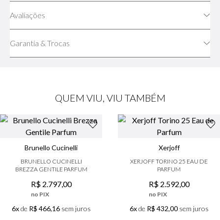
Avaliações
Garantia & Trocas
QUEM VIU, VIU TAMBÉM
Brunello Cucinelli
Xerjoff
BRUNELLO CUCINELLI
XERJOFF TORINO 25 EAU DE
BREZZA GENTILE PARFUM
PARFUM
R$
2
.
797
,
00
R$
2
.
592
,
00
no PIX
no PIX
6x
de
R$ 466,16
sem juros
6x
de
R$ 432,00
sem juros