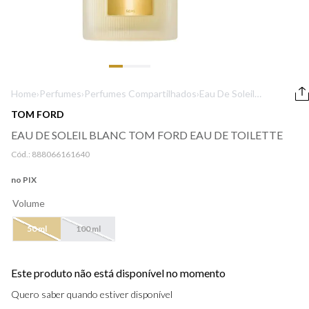
9
º
lancôme
10
º
boss
Home
›
Perfumes
›
Perfumes Compartilhados
›
Eau De Soleil
Blanc Tom Ford
TOM FORD
Eau De Toilette
EAU DE SOLEIL BLANC TOM FORD EAU DE TOILETTE
Cód.:
888066161640
no PIX
Volume
50 ml
100 ml
Este produto não está disponível no momento
Quero saber quando estiver disponível