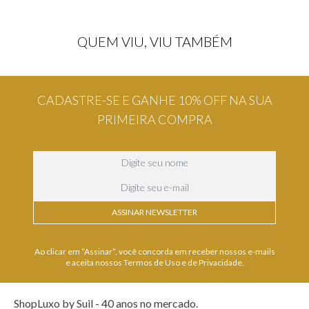
QUEM VIU, VIU TAMBÉM
Borntostandout
Xerjoff
BORNTOSTANDOUT DIRTY
NEO RIO YELLOW XERJOFF
RICE EAU DE PARFUM
EAU DE PARFUM
R$
2
.
286
,
00
R$
3
.
681
,
00
no PIX
no PIX
6x
de
R$ 381,00
sem juros
6x
de
R$ 613,50
sem juros
CADASTRE-SE E GANHE 10% OFF NA SUA
PRIMEIRA COMPRA