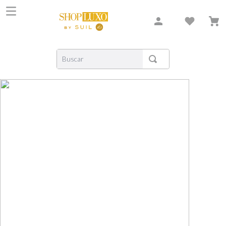
Buscar
TERMOS MAIS BUSCADOS
1
º
shiseido
2
º
carolina herrera
3
º
xerjoff
4
º
creed
5
º
nishane
6
º
versace
7
º
libre
8
º
bvlgari