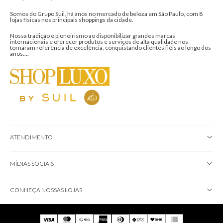
ASSINAR NEWSLETTER
Ao clicar em “Assinar”, você concorda em receber nossos e-mails
e aceita nossos Termos de Uso e de Privacidade.
ShopLuxo by Suil - 40 anos no mercado.
Somos do Grupo Suil, há anos no mercado de beleza em São Paulo, com 8
lojas físicas nos principais shoppings da cidade.
Nossa tradição e pioneirismo ao disponibilizar grandes marcas
internacionais e oferecer produtos e serviços de alta qualidade nos
tornaram referência de excelência, conquistando clientes fiéis ao longo dos
anos....