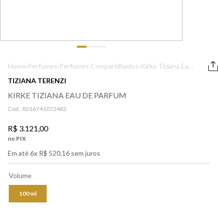
9
º
lancôme
10
º
boss
Home
›
Perfumes
›
Perfumes Compartilhados
›
Kirke Tiziana Eau
De Parfum
TIZIANA TERENZI
KIRKE TIZIANA EAU DE PARFUM
Cód.:
8016741072482
R$
3
.
121
,
00
no PIX
Em até
6
x
R$
520
,
16
sem juros
Volume
100 ml