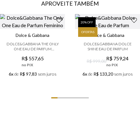
APROVEITE TAMBÉM
9
º
boss
10
º
lancôme
20
% OFF
OFERTAS
Dolce & Gabbana
Dolce & Gabbana
DOLCE&GABBANA THE ONLY
DOLCE&GABBANA DOLCE
ONE EAU DE PARFUM
SHINE EAU DE PARFUM
FEMININO
R$
557
,
65
R$
759
,
24
R$ 999,00
no PIX
no PIX
6x
de
R$ 97,83
sem juros
6x
de
R$ 133,20
sem juros