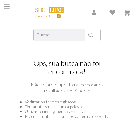
Buscar
TERMOS MAIS BUSCADOS
1
º
shiseido
Ops, sua busca não foi
2
º
carolina herrera
encontrada!
3
º
creed
Não se preocupe! Para melhorar os
4
º
xerjoff
resultados, você pode:
5
º
nishane
Verificar os termos digitados.
6
º
versace
Tentar utilizar uma única palavra.
Utilizar termos genéricos na busca.
Procurar utilizar sinônimos ao termo desejado.
7
º
libre
8
º
narciso