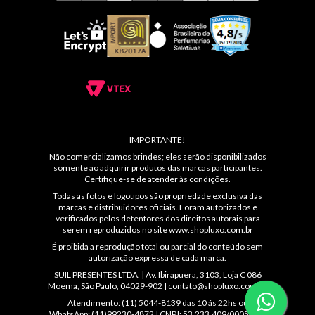
IMPORTANTE!
Não comercializamos brindes; eles serão disponibilizados
somente ao adquirir produtos das marcas participantes.
Certifique-se de atender às condições.
Todas as fotos e logotipos são propriedade exclusiva das
marcas e distribuidores oficiais. Foram autorizados e
verificados pelos detentores dos direitos autorais para
serem reproduzidos no site
www.shopluxo.com.br
É proibida a reprodução total ou parcial do conteúdo sem
autorização expressa de cada marca.
SUIL PRESENTES LTDA. | Av. Ibirapuera, 3103, Loja C 086
Moema, São Paulo, 04029-902 |
contato@shopluxo.com.br
Atendimento: (11) 5044-8139 das 10 ás 22hs ou
WhatsApp: (11)99230-4872 | CNPJ: 53.233.409/0005-48 |