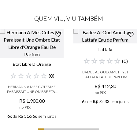
QUEM VIU, VIU TAMBÉM
Lattafa
☆
☆
☆
☆
☆
(
0
)
Etat Libre D Orange
BADEE AL OUD AMETHYST
☆
☆
☆
☆
☆
(
0
)
LATTAFA EAU DE PARFUM
R$
412
,
30
HERMANN A MES COTES ME
PARAISSAIT UNE OMBRE ETAT
no PIX
LIBRE D'ORANGE EAU DE
R$
1
.
900
,
00
6x
de
R$ 72,33
sem juros
PARFUM
no PIX
6x
de
R$ 316,66
sem juros