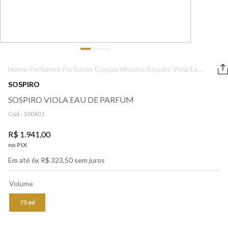
9
º
boss
10
º
212
Home
›
Perfumes
›
Perfumes Compartilhados
›
Sospiro Viola Eau
de Parfum
SOSPIRO
SOSPIRO VIOLA EAU DE PARFUM
Cód.:
100601
R$
1
.
941
,
00
no PIX
Em até
6
x
R$
323
,
50
sem juros
Volume
75 ml