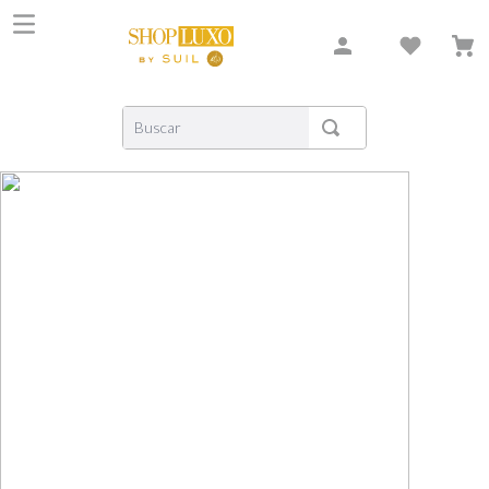
Buscar
TERMOS MAIS BUSCADOS
1
º
shiseido
2
º
creed
3
º
xerjoff
4
º
carolina herrera
5
º
nishane
6
º
versace
7
º
libre
8
º
bvlgari