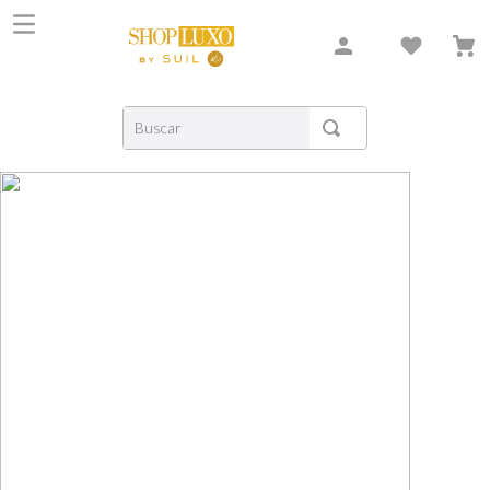
Buscar
TERMOS MAIS BUSCADOS
1
º
shiseido
2
º
carolina herrera
3
º
xerjoff
4
º
creed
5
º
nishane
6
º
versace
7
º
libre
8
º
bvlgari