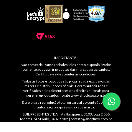
IMPORTANTE!
Não comercializamos brindes; eles serão disponibilizados
somente ao adquirir produtos das marcas participantes.
Certifique-se de atender às condições.
Todas as fotos e logotipos são propriedade exclusiva das
marcas e distribuidores oficiais. Foram autorizados e
verificados pelos detentores dos direitos autorais para
serem reproduzidos no site
www.shopluxo.com.br
É proibida a reprodução total ou parcial do conteúdo sem
autorização expressa de cada marca.
SUIL PRESENTES LTDA. | Av. Ibirapuera, 3103, Loja C 086
Moema, São Paulo, 04029-902 |
contato@shopluxo.com.br
Atendimento: (11) 5044-8139 das 10 ás 22hs ou
WhatsApp: (11)99230-4872 | CNPJ: 53.233.409/0005-48 |