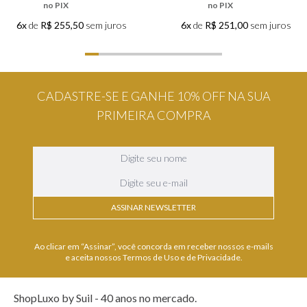
no PIX
no PIX
6x
de
R$ 255,50
sem juros
6x
de
R$ 251,00
sem juros
CADASTRE-SE E GANHE 10% OFF NA SUA
PRIMEIRA COMPRA
ASSINAR NEWSLETTER
Ao clicar em “Assinar”, você concorda em receber nossos e-mails
e aceita nossos Termos de Uso e de Privacidade.
ShopLuxo by Suil - 40 anos no mercado.