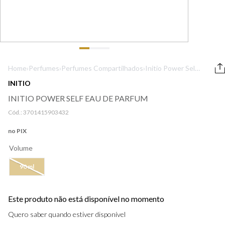
9
º
lancôme
10
º
boss
Home
›
Perfumes
›
Perfumes Compartilhados
›
Initio Power Self
Eau de Parfum
INITIO
INITIO POWER SELF EAU DE PARFUM
Cód.:
3701415903432
no PIX
Volume
90 ml
Este produto não está disponível no momento
Quero saber quando estiver disponível