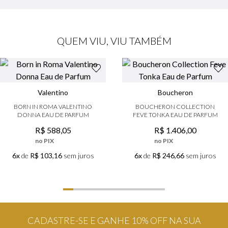
QUEM VIU, VIU TAMBÉM
Valentino
Boucheron
BORN IN ROMA VALENTINO
BOUCHERON COLLECTION
DONNA EAU DE PARFUM
FEVE TONKA EAU DE PARFUM
R$
588
,
05
R$
1
.
406
,
00
no PIX
no PIX
6x
de
R$ 103,16
sem juros
6x
de
R$ 246,66
sem juros
CADASTRE-SE E GANHE 10% OFF NA SUA