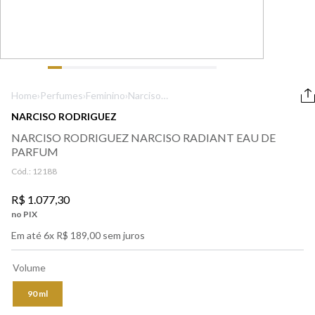
9
º
lancôme
10
º
boss
Home
›
Perfumes
›
Feminino
›
Narciso
Rodriguez
NARCISO RODRIGUEZ
Narciso Radiant
NARCISO RODRIGUEZ NARCISO RADIANT EAU DE
Eau de Parfum
PARFUM
Cód.:
12188
R$
1
.
077
,
30
no PIX
Em até
6
x
R$
189
,
00
sem juros
Volume
90 ml