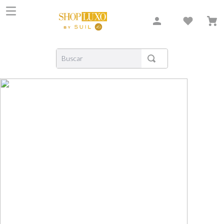
Buscar
TERMOS MAIS BUSCADOS
1
º
shiseido
2
º
carolina herrera
3
º
xerjoff
4
º
creed
5
º
nishane
6
º
versace
7
º
libre
8
º
bvlgari