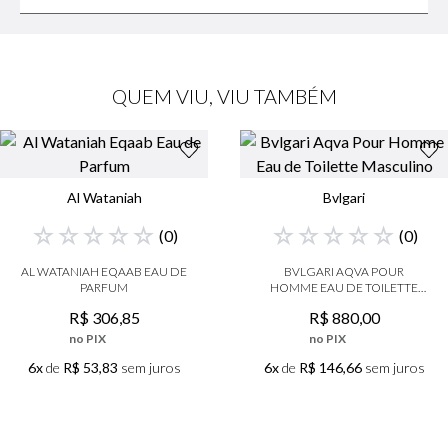
QUEM VIU, VIU TAMBÉM
Al Wataniah
Bvlgari
☆
☆
☆
☆
☆
☆
☆
☆
☆
☆
(
0
)
(
0
)
AL WATANIAH EQAAB EAU DE
BVLGARI AQVA POUR
PARFUM
HOMME EAU DE TOILETTE
MASCULINO
R$
306
,
85
R$
880
,
00
no PIX
no PIX
6x
de
R$ 53,83
sem juros
6x
de
R$ 146,66
sem juros