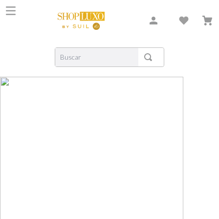
Buscar
TERMOS MAIS BUSCADOS
1
º
shiseido
2
º
carolina herrera
3
º
creed
4
º
xerjoff
5
º
nishane
6
º
versace
7
º
libre
8
º
narciso