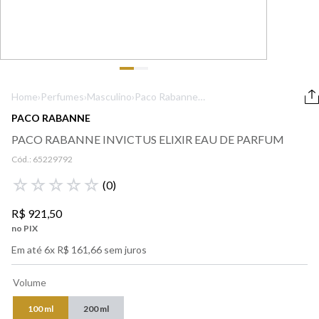
9
º
boss
10
º
lancôme
Home
›
Perfumes
›
Masculino
›
Paco Rabanne
Invictus Elixir Eau
PACO RABANNE
de Parfum
PACO RABANNE INVICTUS ELIXIR EAU DE PARFUM
Cód.:
65229792
☆
☆
☆
☆
☆
(
0
)
R$
921
,
50
no PIX
Em até
6
x
R$
161
,
66
sem juros
Volume
100 ml
200 ml