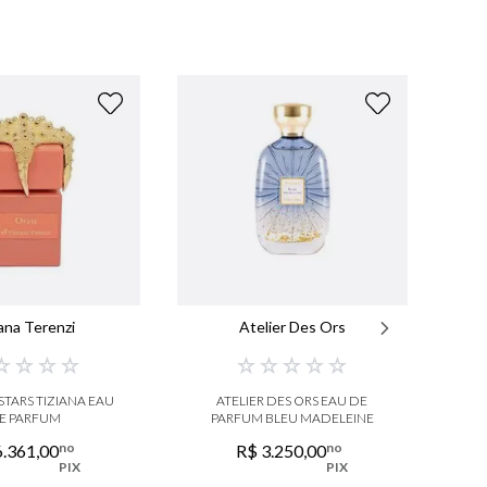
iana Terenzi
Atelier Des Ors
☆
☆
☆
☆
☆
☆
☆
☆
☆
STARS TIZIANA EAU
ATELIER DES ORS EAU DE
E PARFUM
PARFUM BLEU MADELEINE
T
no
no
6
.
361
,
00
R$
3
.
250
,
00
PIX
PIX