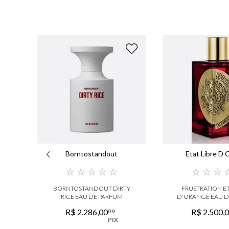
Borntostandout
Etat Libre D
☆
☆
☆
☆
☆
☆
☆
☆
BORNTOSTANDOUT DIRTY
FRUSTRATION ET
RICE EAU DE PARFUM
D'ORANGE EAU D
no
R$
2
.
286
,
00
R$
2
.
500
,
PIX