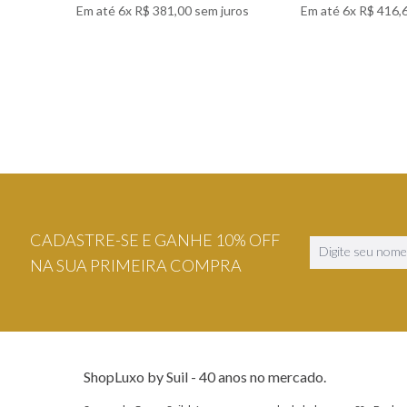
Em até
6
x
R$
381
,
00
sem juros
Em até
6
x
R$
416
,
VER DETALHES
VER DETA
CADASTRE-SE E GANHE 10% OFF
NA SUA PRIMEIRA COMPRA
ShopLuxo by Suil - 40 anos no mercado.