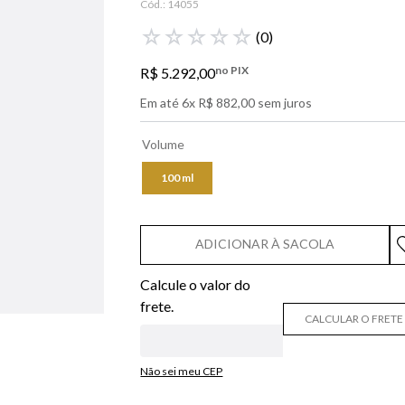
Cód.:
14055
libre
☆
☆
☆
☆
☆
(
0
)
bvlgari
no PIX
R$
5
.
292
,
00
boss
Em até
6
x
R$
882
,
00
sem juros
0
º
212
Volume
100 ml
ADICIONAR À SACOLA
CALCULAR O FRETE
Não sei meu CEP