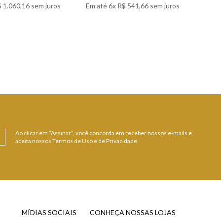
$
1
.
060
,
16
sem juros
Em até
6
x
R$
541
,
66
sem juros
Em 
 DETALHES
VER DETALHES
Ao clicar em “Assinar”, você concorda em receber nossos e-mails e
aceita nossos Termos de Uso e de Privacidade.
MÍDIAS SOCIAIS
CONHEÇA NOSSAS LOJAS