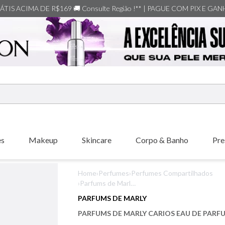
TIS ACIMA DE R$169 🚚 Consulte Região !** | PAGUE COM PIX E GA
ERMOS MAIS BUSCADOS
shiseido
es
Makeup
Skincare
Corpo & Banho
Pre
creed
xerjoff
Home
›
Perfumes
›
Perfumes Compartilhados
carolina herrera
›
Parfums de Marly
Carios Eau de
nishane
PARFUMS DE MARLY
Parfum
versace
PARFUMS DE MARLY CARIOS EAU DE PARF