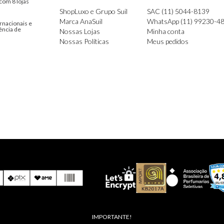
com 8 lojas
ShopLuxo e Grupo Suil
SAC (11) 5044-8139
Marca AnaSuil
WhatsApp (11) 99230-4
rnacionais e
ência de
Nossas Lojas
Minha conta
Nossas Políticas
Meus pedidos
IMPORTANTE!