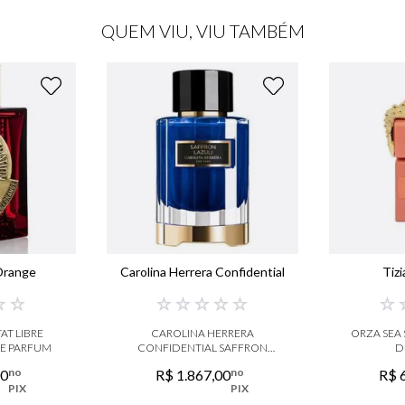
QUEM VIU, VIU TAMBÉM
 Orange
Carolina Herrera Confidential
Tiz
☆
☆
☆
☆
☆
☆
☆
☆
AT LIBRE
CAROLINA HERRERA
ORZA SEA 
E PARFUM
CONFIDENTIAL SAFFRON
D
LAZULI EAU DE PARFUM
no
no
00
R$
1
.
867
,
00
R$
PIX
PIX