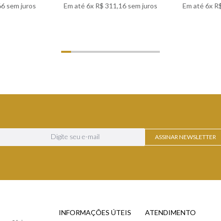
66
sem juros
Em até
6
x
R$
311
,
16
sem juros
Em até
6
x
R
LHES
VER DETALHES
VER
ASSINAR NEWSLETTER
INFORMAÇÕES ÚTEIS
ATENDIMENTO