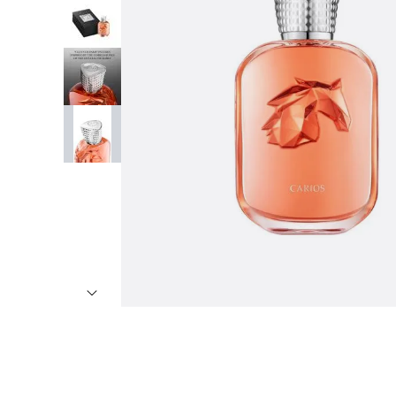
7
º
8
º
9
º
1