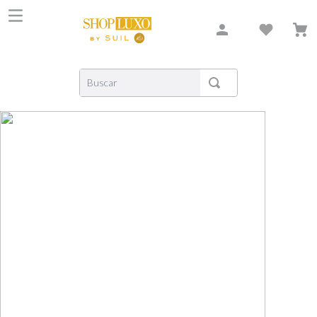
Buscar
TERMOS MAIS BUSCADOS
1
º
shiseido
2
º
creed
3
º
carolina herrera
4
º
xerjoff
5
º
nishane
6
º
versace
7
º
bvlgari
8
º
libre