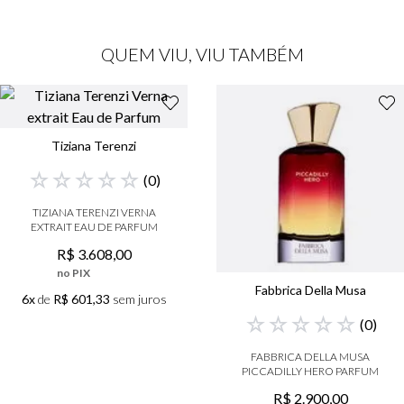
QUEM VIU, VIU TAMBÉM
Tiziana Terenzi
☆
☆
☆
☆
☆
(
0
)
TIZIANA TERENZI VERNA
EXTRAIT EAU DE PARFUM
R$
3
.
608
,
00
no PIX
Fabbrica Della Musa
6x
de
R$ 601,33
sem juros
☆
☆
☆
☆
☆
(
0
)
FABBRICA DELLA MUSA
PICCADILLY HERO PARFUM
R$
2
.
900
,
00