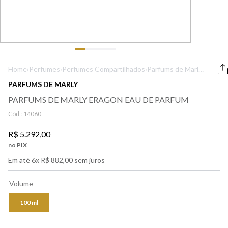
9
º
boss
10
º
prada
Home
›
Perfumes
›
Perfumes Compartilhados
›
Parfums de Marly
Eragon Eau de
PARFUMS DE MARLY
Parfum
PARFUMS DE MARLY ERAGON EAU DE PARFUM
Cód.:
14060
R$
5
.
292
,
00
no PIX
Em até
6
x
R$
882
,
00
sem juros
Volume
100 ml