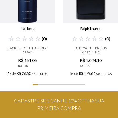
Hackett
Ralph Lauren
☆
☆
☆
☆
☆
☆
☆
☆
☆
☆
(
0
)
(
0
)
HACKETT ESSENTIAL BODY
RALPH'S CLUB PARFUM
SPRAY
MASCULINO
R$
151
,
05
R$
1
.
024
,
10
no PIX
no PIX
6x
de
R$ 26,50
sem juros
6x
de
R$ 179,66
sem juros
CADASTRE-SE E GANHE 10% OFF NA SUA
PRIMEIRA COMPRA