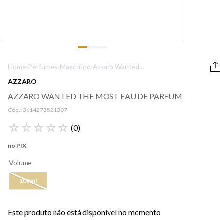
9
º
lancôme
10
º
boss
Home
›
Perfumes
›
Masculino
›
Azzaro Wanted
The Most Eau de
AZZARO
Parfum
AZZARO WANTED THE MOST EAU DE PARFUM
Cód.:
3614273521307
☆
☆
☆
☆
☆
(
0
)
no PIX
Volume
100 ml
Este produto não está disponível no momento