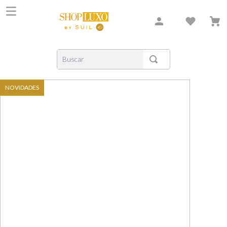
Buscar
TERMOS MAIS BUSCADOS
NOVIDADES
1
º
shiseido
2
º
carolina herrera
3
º
creed
4
º
xerjoff
5
º
nishane
6
º
versace
7
º
libre
8
º
narciso