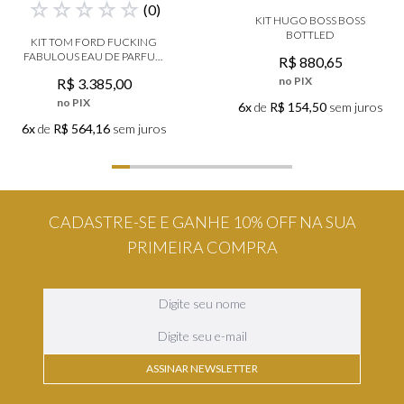
☆
☆
☆
☆
☆
(
0
)
KIT HUGO BOSS BOSS
BOTTLED
KIT TOM FORD FUCKING
FABULOUS EAU DE PARFUM
R$
880
,
65
50 ML + TRAVEL SPRAY DA 10
no PIX
R$
3
.
385
,
00
ML
no PIX
6x
de
R$ 154,50
sem juros
6x
de
R$ 564,16
sem juros
CADASTRE-SE E GANHE 10% OFF NA SUA
PRIMEIRA COMPRA
ASSINAR NEWSLETTER