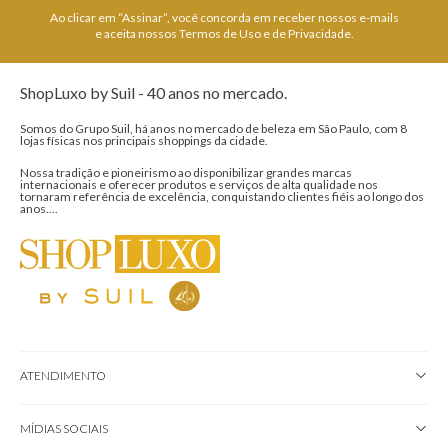
Ao clicar em “Assinar”, você concorda em receber nossos e-mails
e aceita nossos Termos de Uso e de Privacidade.
ShopLuxo by Suil - 40 anos no mercado.
Somos do Grupo Suil, há anos no mercado de beleza em São Paulo, com 8
lojas físicas nos principais shoppings da cidade.
Nossa tradição e pioneirismo ao disponibilizar grandes marcas
internacionais e oferecer produtos e serviços de alta qualidade nos
tornaram referência de excelência, conquistando clientes fiéis ao longo dos
anos....
ATENDIMENTO
MÍDIAS SOCIAIS