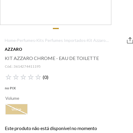
9
º
boss
10
º
lancôme
Home
›
Perfumes
›
Kits Perfumes Importados
›
Kit Azzaro
Chrome - Eau de
AZZARO
Toilette
KIT AZZARO CHROME - EAU DE TOILETTE
Cód.:
3614274411195
☆
☆
☆
☆
☆
(
0
)
no PIX
Volume
Único
Este produto não está disponível no momento