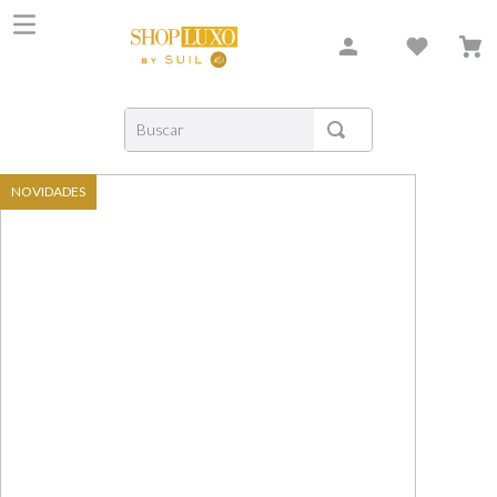
Buscar
TERMOS MAIS BUSCADOS
NOVIDADES
1
º
shiseido
2
º
carolina herrera
3
º
creed
4
º
xerjoff
5
º
nishane
6
º
versace
7
º
libre
8
º
narciso