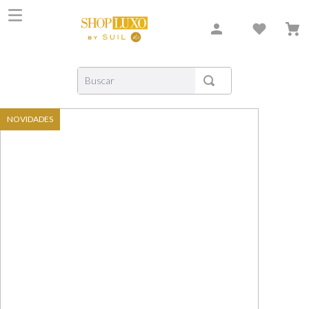
Buscar
TERMOS MAIS BUSCADOS
NOVIDADES
1
º
shiseido
2
º
carolina herrera
3
º
creed
4
º
xerjoff
5
º
nishane
6
º
versace
7
º
libre
8
º
narciso