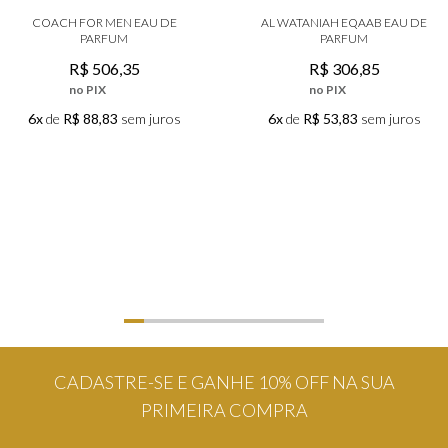
COACH FOR MEN EAU DE
AL WATANIAH EQAAB EAU DE
PARFUM
PARFUM
R$
506
,
35
R$
306
,
85
no PIX
no PIX
6x
de
R$ 88,83
sem juros
6x
de
R$ 53,83
sem juros
CADASTRE-SE E GANHE 10% OFF NA SUA
PRIMEIRA COMPRA