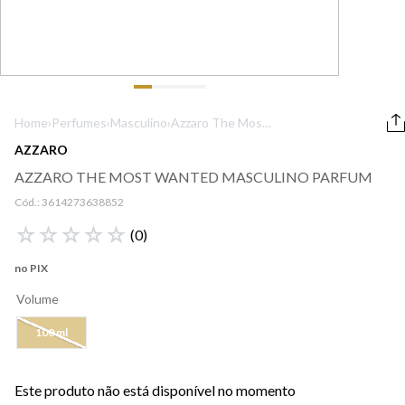
9
º
boss
10
º
lancôme
Home
›
Perfumes
›
Masculino
›
Azzaro The Most
Wanted
AZZARO
Masculino Parfum
AZZARO THE MOST WANTED MASCULINO PARFUM
Cód.:
3614273638852
☆
☆
☆
☆
☆
(
0
)
no PIX
Volume
100 ml
Este produto não está disponível no momento