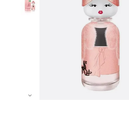
7
º
8
º
9
º
1