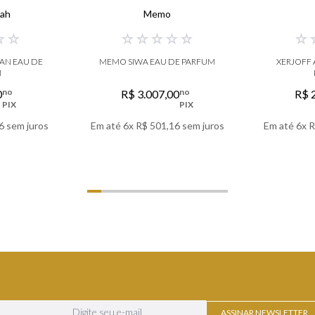
iah
Memo
☆
☆
☆
☆
☆
☆
☆
☆
YAN EAU DE
MEMO SIWA EAU DE PARFUM
XERJOFF
M
no
no
0
R$
3
.
007
,
00
R$
PIX
PIX
6
sem juros
Em até
6
x
R$
501
,
16
sem juros
Em até
6
x
R
LHES
VER DETALHES
VER
ASSINAR NEWSLETTER