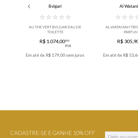
Bvlgari
Al Watan
☆
☆
☆
☆
☆
☆
☆
☆
AU THE VERT BVLGARI EAU DE
AL WATANIAH TIB
TOILETTE
PARFU
no
R$
1
.
074
,
00
R$
305
,
9
PIX
Em até
6
x
R$
179
,
00
sem juros
Em até
6
x
R$
53
,
6
VER DETALHES
VER DETA
CADASTRE-SE E GANHE 10% OFF