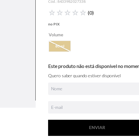
Cód.:
8433982027338
libre
☆
☆
☆
☆
☆
(
0
)
bvlgari
no PIX
lancôme
Volume
0
º
boss
80 ml
Este produto não está disponível no mome
Quero saber quando estiver disponível
ENVIAR