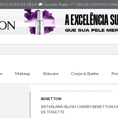
TIS ACIMA DE R$169 🚚 Consulte Região !** | PAGUE COM PIX E GA
ERMOS MAIS BUSCADOS
shiseido
es
Makeup
Skincare
Corpo & Banho
Pre
carolina herrera
xerjoff
Home
›
Perfumes
›
Feminino
›
Sisterland Blush
creed
Cherry Benetton
BENETTON
Eau de Toilette
nishane
SISTERLAND BLUSH CHERRY BENETTON E
versace
DE TOILETTE