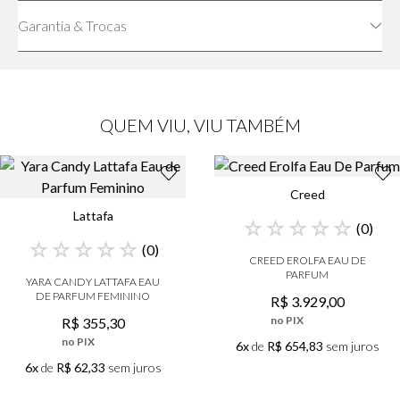
Garantia & Trocas
QUEM VIU, VIU TAMBÉM
Creed
Lattafa
☆
☆
☆
☆
☆
(
0
)
☆
☆
☆
☆
☆
(
0
)
CREED EROLFA EAU DE
PARFUM
YARA CANDY LATTAFA EAU
DE PARFUM FEMININO
R$
3
.
929
,
00
no PIX
R$
355
,
30
no PIX
6x
de
R$ 654,83
sem juros
6x
de
R$ 62,33
sem juros