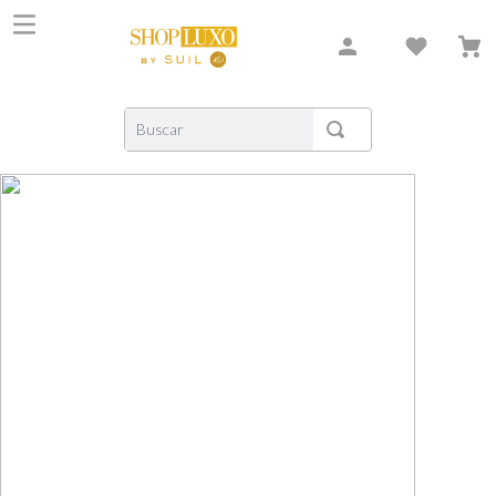
Buscar
TERMOS MAIS BUSCADOS
1
º
shiseido
2
º
carolina herrera
3
º
xerjoff
4
º
creed
5
º
nishane
6
º
versace
7
º
libre
8
º
bvlgari