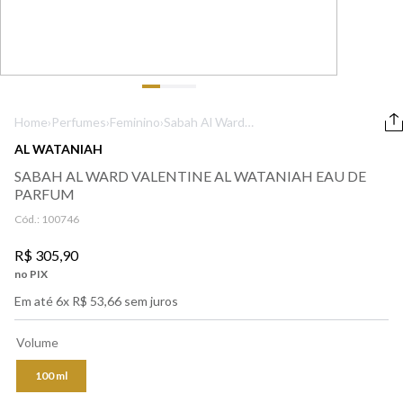
9
º
lancôme
10
º
boss
Home
›
Perfumes
›
Feminino
›
Sabah Al Ward
Valentine Al
AL WATANIAH
Wataniah Eau de
SABAH AL WARD VALENTINE AL WATANIAH EAU DE
Parfum
PARFUM
Cód.:
100746
R$
305
,
90
no PIX
Em até
6
x
R$
53
,
66
sem juros
Volume
100 ml