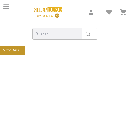
Buscar
TERMOS MAIS BUSCADOS
NOVIDADES
1
º
shiseido
2
º
creed
3
º
carolina herrera
4
º
xerjoff
5
º
nishane
6
º
versace
7
º
bvlgari
8
º
libre