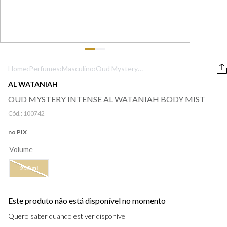
9
º
boss
10
º
prada
Home
›
Perfumes
›
Masculino
›
Oud Mystery
Intense Al
AL WATANIAH
Wataniah Body
OUD MYSTERY INTENSE AL WATANIAH BODY MIST
Mist
Cód.:
100742
no PIX
Volume
250 ml
Este produto não está disponível no momento
Quero saber quando estiver disponível