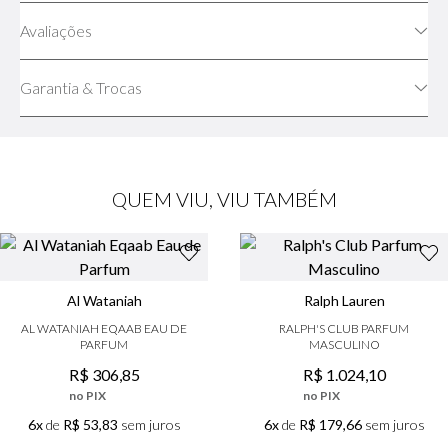
Avaliações
Garantia & Trocas
QUEM VIU, VIU TAMBÉM
Al Wataniah
Ralph Lauren
AL WATANIAH EQAAB EAU DE
RALPH'S CLUB PARFUM
PARFUM
MASCULINO
R$
306
,
85
R$
1
.
024
,
10
no PIX
no PIX
6x
de
R$ 53,83
sem juros
6x
de
R$ 179,66
sem juros