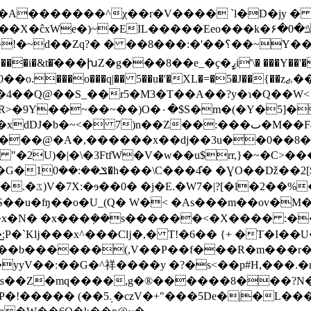
�EIL�����Eeo���k�۶�0�ݿQ��ԐX�gJ�c[I�i�i��4��
�!�
~d��Zq?� � ��؟��'�:���8��~Y��Ղ`�Ϲ@4Y'i��Wqe<��(d���̃H �,뫔�V[�Z蛕?
��\Q,�yI0_��`��K�˹�^�7� ]��mƓ7�+��8�~̣�2�NC����i�&t�҄���խZ�g���8��e_�ҫ�ߨi'\� �
��Y��'
'�XL�=�5�J��{��zޖ.��M9*��4ͮ !�~CӶ��|�$�$�Gď�� �z�Ɨ�
�4��Q@��S_��r5�M3�T��A��?y�ɿ�Q��W<
5]�MTJ��\�O���B�Av�Fq�nq-
)n��Z��:���ٮ�M��F4��^�I�Q���G].� ��+r�
�2U)�|�\�3FtfW�V�w��u$rr,}�~�C>���K
�<�0�#&k_[�R
T�|�_q�O�q�-
U_(Q� W�< �As���m��ov�M��8�$�z��jޏ��O�8�m@
�`Kǉ���x^���Cǉ�,� T!�6�� {+ �T�I��U�@
Е�����b������(,V��P��f���R�m���r
�yyV��:��G�^祥����y �?�s<��p#H,���.