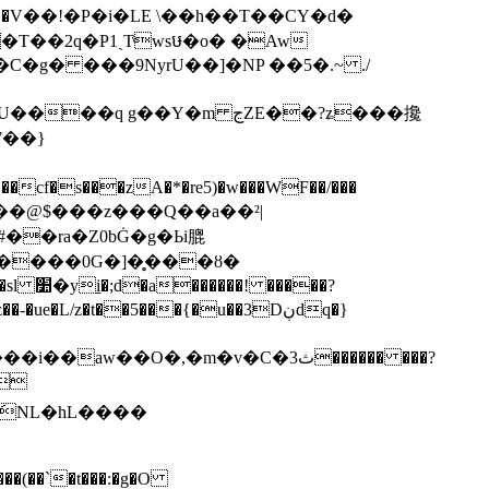
T��2q�P1ˎTͮwsឞ�o� �Aw
��Y�m ڃZE��?ʑ���攙
��@$���z���Q��a��²|
��ra�Z0bĠ�g�Ьi膍
e�L/z�t��5���{�u��3Dڹdq�}
��O�,�m�v�C�3ث������ ���?
/
:َNL�hL����
�`�t���:�g�O