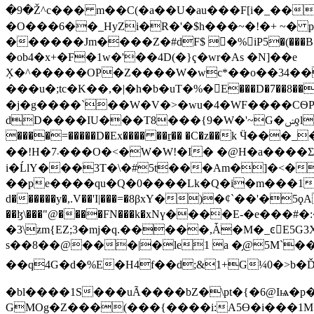
�9�Ž^c��� m��C(�a��U�au���F[i�_����4ׯ��.\��~=ل�6���H�qM2�h\��D4��޶��V��!�P�i�LΕ \�
�O���6��_HyZi�R�'�$h���~�!�+ ~� p
������Jm����Z�#dF$ 񦏴�%iP5�(���B���P�XQU �Z���U,uF��ߟG�!ݹ������S�`S�
�ob4�x+�F�1w�'��4D(�}ҁ�wr�As �N]��e
X̣�^�����OP�Z����W�wc*��o��34��G5��
���u�;tc�K��,�|�h�b�uT�%�E���D�7��8���d^%A a=���g
�j�g����`��W�V�>�wu�4�WF����CѲP
dD����IU���T8���{9�W�'~G�ݾƍl��V����.���.B��:�f�?|��n�� &I,>��d�T-m��͘��ck�g���cf�s���zA�*�re5)�w���WF��/���
����=�����D�Ex���� ��ṟ�� �C�z��k Ӵ���_�
��!H�܁7���O�<�W�W!�I� �@H�a���
i�ĹlY���3T�\�#5t���Am�]�<���5׎e�Ġ�k{6i��X�m"�:c�Ƞ�ik0M\�5�cX.�-����0G�
��pe����qu�Q�0����Lk�Q�i�m���1 �Nә�Θ��0޴m��l�x�� \�k��6� �5�s��9�sl ׺�y
d������y�,.V��'I|���=�8βxY�)�ȼ`��'�5ϙA�cR�
��ɮ\���"@����FN���k�xNү����E-�e���#�:
�3\ƶm{EZ;3�mj�q.�����,Ǡ�M�_ͼّE5G3XA�
s��8��@���|�le1 a �̗@5M`��
��q4G�d�%E�H4f��d;&1+G¼0�>b�Ď@
�bl����1S���uÃ����bZ�\pt�{�6@Iѩ�p�j�0A�r5M׌�A=۶@Z����\
GMOg�Z���(���{����i:A5ϴ�i���1M��