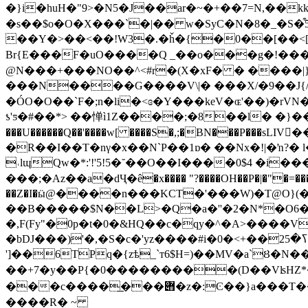
�}i�huH�"9>�N5�J��ar�~�+��7=N,��
�s��$o�O�X���`�|�� w�SyC�N�8�_�S�͒
��Y�>��<��!W3�.�ȟ�{�0��[��<[~9%C��ۋg������o���)��{b�-������t��C��u��*��^q��ly
Br{E���F�uO����Q _��o���g�!���I�
@N���+���NO��^<#r�(X�xF� � ����|
���N����G����V\|� ���X/�9��J{/�W���
�ÓO�O��`F�;n�li�<ɞ�Y���keV�ɶ'��)�r
ƾ'ƽ�#��*> ��惮ì1Z����;�8��l� �}�
���U������Q��'����w[ ����S�,;
�BN���P���sLIV����
�R��I��T�nγ�x��N`P��1ɒ� ��Nx�!|�ŉ?� 
˓lɰQw�*:'!'5!5�˘��O��I����0$4 �i�
���;�Az��a�dҶ�ê�x���� "?����OH��P�|�"�=���I
��Z�I�ӹ@����n���KCT�'���W)�T@O}(
��B�����$N��L>�Q�a�''�2�N*�O6
�,F(Fy"�0p�t�0�&HQ��c�qy�^�A>����V
�bDJ���)'�,�S�c�'yz����#i�ߖ�25��+>�0��:��W�|A�|/9�Ql�?�p]�$ xJ >�L�]�����u8%!�ߐ�^��� $��o}?���
']��6TPq�{zѣ_`т6$H=)��MV�a`Ȣ�N
��+7�y��P{�0���������(D��VʪHZ*�
���c����͟���݋�z�:Ͼ��}a���T��'ퟯ?�^���}����![�l��̟�q�%��HI_����t6� [��SAt��3�-��gՄ��}�4%�>8*�|
����R� ~