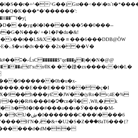
�l�S��r�+^�^G��)Gst��<��\�ts`t�*
�-��Q�K���*�'
������':
�G�N���/ +�1�P�du�&!
x��t��L$&X�&�ᇁ���6���DDB@ȌW
�e�ǔ�(�����ad!'xƈnꂇK� ��蹌�zx����c�t�L�

!���9������0h�u�x-
������,��E���E���T$���ҫ�I
X�9��h���yȻ�JW��(yRo�Iv;4E�%
@J��j�R#k���8�Չ�cn�Ӵ�[ ,W8,�)k
��� h�M�f��#���a��s�Ӱ�����M-
����H'N�,ɨ�&+�U2�S�Z�ؗ��ȢaΤ6���{?
�w������d�dM��