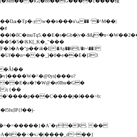
r*(�Mm���iG[�bb��G����{����㱣
�l�őC�muTq5.��E�s�Gb�|v�-$iկ�n<�W��
��5�5�\KK[_K�_"���
�"p��\ӂ�I;\�Ay��6U�t~\��3
Z�ǍI��
v]����W�^�@0ys[���o?
��E�a�?�W@�e0Ibu�G�
D�'����p���C����j�í���>b:
�h��<�v./�|����_d=��}