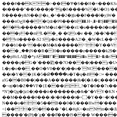
���#��K'�>��I�Ѱ�S��H�×���KS4�
�t����"��5���j�"g�l\����%�U�O}/��i
R����y&N��@�a_�^��2�|ʧu��Iʳ���ȉ�y)W� �,͵tGwm�b�@RܡP�fM�Nl6�
���nOجH���Qʣ�9Ϥ���bl��.H~,�+�!Ș���$�*~� 륢]O��M�灳1��U���<���y���W�<.y�'�D� ��yg�l�I����/��5��0���--
��o�����WM�u1���xU�a����d�m�
���y��mL��_� �Qx�e ��_f��?��
�v4����-S2 Sp�d/����A2!�_�W�cL��+D]%q��_��p� J
P\��b1��^��(�M�&�����^'!�Y��V�
���؀��)N��R�H�n�����z�����k2$����Y����pNd�9t\��t$31o�'Yēa5��ϝ�_|�k#��ʭ�ހĹsC������$"qe���ؤ�)�|�N�@@
��pHcLɅ鷻�*yA���?`����*��|��d�n �J~�z�
����q�G�`���䶂��7O����|���y�U�>�
L�y�o��˱��O�V0��'�)��o�`NC����
��t�Y��}K�5�Ք����o�T�q�49�ᤴ ���a
a!G��B0��)���A��'����|&�[�A�(;���S
�~ƣi�b�Zܿ��VF�{E���)[_?�T�0��7x���
*N']�Qg�|)z1�)���ѝ������q�&�"�VY�K
��M�����#���:�/�#���t�+۝�Y��>�!������ҿ�<}�٣�vw�j�UjP�T�{<��d�R�� �KU�ڜ�I�������C���\����6
N���o��5��B��0�X���Hw�'����k� �
<{�� �5���� "�L�#qK<�m Nm�r�
ָ����'�(Pɧ�`g�`��8͒���fS��� W���t�3