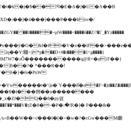
T�i�k�j�$��!Ӵ�E�A�]�U�A��B
XD�:��]�4���]���P���bov�/
��0����l�~ƍiW����<����6��Z/?�l`_�Yz�����
ղ}H-��z0M7W7�ͽȬ�����������q@R=�u}F��}
���$�l���捯��u��������
x�Zf�Q��8͔�py뎘