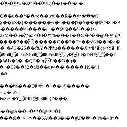
�E��w�Z��L)��1��/�`�!
�)/Z�}������ w�~���|5�S���颻!'�lI�B
���������/_ ��$)��'}�.�}
az ^�4� %���1��ג#�?��@� ?
 �-����3��)�����C��?�T~��s%d��ӟ�>�
�"�άH�2S��f&Y�?꬚џ������X�*�)qɪY�+�}
2v���j ��bFus��ԡ�|ߓ'I�DN*��?
�faHs�^�d�QC�!rpR��B�q�
_�C?��}2�(J8��u)w�� ���� HS�\,}
�u$
�U������OI �}�� @�����|
U� S> }
K>��@A��+��@<�!