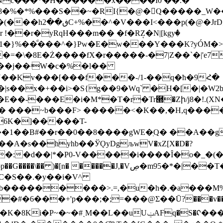
3Nc���*�Ȟ������x����I0 ��.�
8�%�*%���S��~�RI{�@�󃮱Q�����_W��
��r�yRqH���m�� �f�RܱZ�N|[kgyٝ�
�\�8E�Ż����fX�r�����-�7|Z��`�|'e7JB��I
U+��j��ʴW�c�%�l��
|s��x�+��i>�S{g��9�Wq` �H�[�|�W
�-���E�i�M*�T�r�Tr཭�Zի/j8�!.(XN�
#� ���~b���F> �����<�K��,�H,q���
6K�]�����T-
��A�s��hyhb��ЎǪyDgљwV�xZ[X�D�?
��:�d��|*�P0-V�����i����Ȋ�o�_�(�
�+'p���;�;=���@Σ��Ū?���v�������9ȝ�&��P