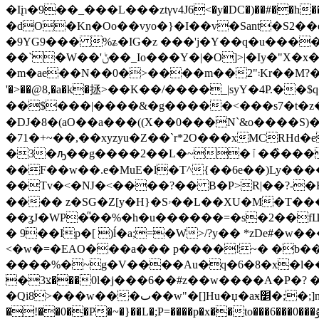
�Iįɿ�9��_���L���ztγv4J6<�y�DC�)��#��h���T�w{
�dO�Kn�Oo��vyo�}�I��v�Sant�S2��e|şdY�
�9YG9��� %ʑ�IG�z ���'j�Y��q�u���
��`�W��'ݨ��_Io���Y�|�O]>|�Iy�"X�x�u��� ��Va�-4����^o+���e��e��'_}���_^� �:��Aʫ}
�m�ae��N��0�>����m��2"܃Kr��M?�yr�o�]1 �qwz9w�no�҉o�|���jW�������L�,�h퇝��0{+\�(����A2D�n ~\O�Q�/�x�
'�>��@8,�a�k�拯>��K��/����_|syY�4P.�
��$���|����&�g�����<���s7�t�z�
�DJ�8�(aO��a���((X��0���N`&o����S)
�71�+~��,��xyzyu�Z��`r*2O���xMCRHd�e
�3�ԡ��g����2��L�~�ٱ���̏��e�@�M���c�4ݙ�y��t�yc�3Ù��؝Y�gN��%+E��"v{|zlP�j�y�䞄M�?
��F��w��.e�MuE�l�T^{��6e��)Ly�
��Tv�<�Ǌ�<����?�� B�P>R|��?-�Ҥ?]�W��<}lRˣ�r�,��W< ���
���� z�SG�Z[y�H}�Sۥ��L��XU�M�T������QD��1�&5ژ#���:e.��'�,��C����� ��Ad�j�_�1|
��ʓJ�WP�ͫ��%�h�u������=�s�2��fЦG
� 9��Ip�[ )ĺ�a;=�W>/?y�� *zDe#�
<�w�=�EAO���a��� p����!~� �b��
����%�~g�V����Au�q�6�8�x�l���
�צ3���0l�j���6��#z��w����A�P�? �=���R�����fn��9h���S��t_v}
�Qi8>���w���ٮ��w"�[]Hu�џ�aӿ׵�;�;]n�~����#�s�#���D��{b~�]Y'=��=hq_�{��4��iL;�#x��XҺ����Y8�����ɶ|
�ǃ��0��P�~�}��L�;P=����p�x��to���6���0���؝ۇ ���;q�\3��P %���s�ĪG�|