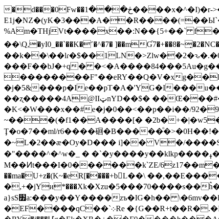
�d���0Fw��څ���1����x�^�I)�r->�A�������^χ��r�V���� `l�D�jy � uG��#���i�Y�>
E1j�NZ�(yK�3���A��R����(=��Ы`��X�ĉxWe�)~
%Am�THjVt����x��:N��{5+��` f
��k��\��lɾ�$��1LN�>Zlw��2�ԅ�.�0��o.���o���q|�� 5��u�
���F��bJ�+q� �<�A����84���5Au�g�
��������F"��eRY��Q�V�xg��R>�9Y��~��~��)O�٠�$S�m�(�Y�
�j�5&���p�Ie��pT�A�'YG�I���u��xdDJ�b�~<� 7
��ʐ�����4A@IIټnYD��$� ��Œ���#���@�A�,������x��dj��3u��0��8�!
�K<�W���x��#e�j�0��<��p��i��/92�9 "
~���(�f1��A����[� �2b�+�|�w5�G�1ݏ��:��0�h���\C���4͒� �ƔO��ǅ��2[$�z�� (�8������5
Ţ�o�7��ml/r6����硘�B�����ͦ�>�0H��!��.�ػ)V�7X:�ɘ��0� �j�E.�W7�|?[�l�2��%��2t#T�z�fB4�]{i:I�0
�~L�2��æ�Oy�D��� i]�� V�/����S��u�ʩ��o�
�"����^�^w�_ � �`� y����y��klkp����ߪ�x�N� �x���݂��s������<�X���� :���/�MF�q��)a���su짼
M��Ͷt���I�0������k`ZE/6z17��m�̫:P
��ma�U+z�(K~�eR[����+b񃂫L��\ ��,��
�,+�jYи*���Xk�Xzu�5���70����s��ĥ
a}sS׿a:���y��Y����zъ�IG�h�� \�6mv��ʪ��Z�mq����,g�®������8���?N�p�qU�a��Q.�A>�����<�-
�EF����qC��`܀Re �{G��R+t��R�.�P�!����� (��܉5�czV�+"���5De�|�L�����-��vZL��- 2�L�4�V[��0��U�D��