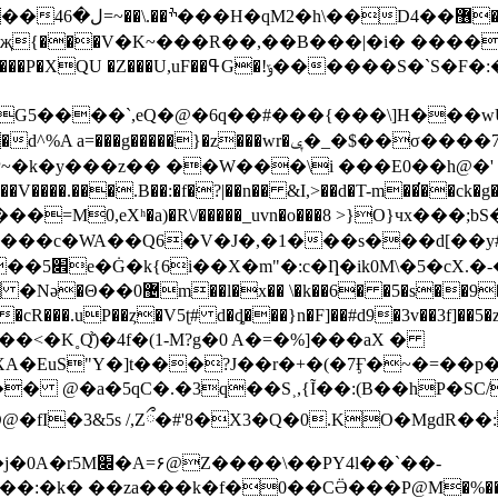
�h��T��CY�d�
җ{���V�Κ~���R��,��B���|�i� �����
F�:�C�g� ���9NyrU��]�NP ��5�.~ ./
��`,eQ�@�6q��#���{���\]H���wU����q g
�����}�z���wr�ݷ�_�$��σ����7��}
~�k�y���z�� ��W���\i ���E0��h@�'
��=M0,eXʰ�a)�R\/�����_uvn�o���8 >}O}чx���;bS
�Σ���
c�WA��Q6�V�J�,�1���s���d[��y#
]�̥���ȣ�
i̱�;d�a������! �����?
��.uP��ȥ�V5ʈ# d�ȡ���}n�F]��#d9�3v��3f]��5�z��-�u
��<�K˳Q֙̆)�4f�(1-M?g�0 A�=�%]���aX �
EuS"Y�]t���?J��r�+�(�7Ӻ�~�=��p���i��aw
� @�a�5qC�.�3q��S˲,{Ĩ��:(B��hP�SC
�fI�3&5s /,Zྀ�#'8�X3�Q�0.KO�MgdR��
��PY4l��`��-
:�k� ��za���k�f�0��CӚ���P@M�%����(�