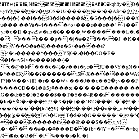
�`���,N��#��$�����H����� �A��O�kԛhȣy�D�~��^F�
��v�:OS�U2������t��A$<�(�t�y���J"'��&�
���|�{ ��I��$3�$l����&�S���Ϳ�}��/
�$q�+.v��h��,�p�j�|�#�Zf��v�J_�K�
mV��O�a�矻���n�S>҆�a���s?
�<�υ�����*���Y$|6�,�l��OO�E�
�I�~v54>�o���l��\)�
���*��0Ky��ʕ������i5lX������WA
J��c��ڊ�2<���F�M��Gnmø�g|lP]����6^'J�_��cFu��
��d:�5�f�2���$��T�5��4j8��s�������8
w���Io�C�z����X�j�}��^B\G���U�`��.
��?���`��[Ie/b9} ���:��Q��u��_mW
|q[g���TeO�Ue T�$�t�O�����"�jyz�f