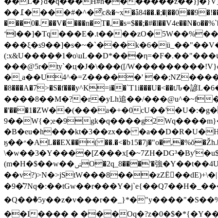
��L�}d�q���H#h�������z��}j�}V]
��߁����#�^�ͣc&�~x�ǡ84��.�;�|��0��9�!��G��8̓cFƼ���y�C�q���=&�uG����u��{�
���0�.��V����n�T�,�s=$��;�#�l��V4e��N�
ʻl��]�Tq���E�.t����zO�5W��%���D5���e^�s�-9 �wN
���ξ�s9��]�s�~�`���k�6�ü_��"��V�_�y��ٯ�Ú۫����9�l�rZ�h����
(:x&U����݀�1�o\uL��D*���η=�F�.��"�
���@5r�ty`�ц�J�\���([/W���������!V}
�˿a��U4^�=Z�����' ��;NZ����9
�8���A�7>�S�f���y^K=i��`T1i���U�<��tԈ�諺L�6�)u/�: �I����6�W7�j@2$+O٭n�o
����8��M�?�r�yLh追��/���@u^�~f
�'���1�ZW��(���a�+�0cU��'�U�:�g
9��W{�;e�9gk�q����g2Wq����m}�
�B�eu�h���kt�3��zx�� �a��D�R�U�
ӄ��״�AL��EX��( ��.�<�b15�7j�"o�,�%ŏ�Žh.��z k���n��F~y�c��Qp���%2��� �v���t��f~ӆ {��
\�w��3�Y����[Z���x[�~7ZH�DG³�By'�
(m�H�$��w��ݾO�2q_8���'�強�Y��t��4U���zn��x�6NRqor?i|
��v?)>N�>jStW���8���zZË��dE)+\�|!G5���ߦ�_�%!V�X�����5~ܫ�q՚�g���7Y��>�
�9�̽7Nq�:��tGw��r���Y�j`e{��Q7��H�
�Q��ٞ�5y��z�v���r��_}*�"y����"�S��%ԯ6��Z.��.܏]��vI�Z���C��ﶣ���
��I���� � ���Oq�?z�0�$�*{�Y�