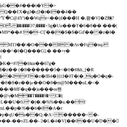
�O͌-��i���O7;����>3g֖�Uu���T�6�8�� ���|
�=#?|�lrʨu��67g�
M���uL�<�
ԇ�M��T����9�^ C�t|
�L��U�0."�j�.�%%��a.��f
�mL��p�?6��h�0�A�r