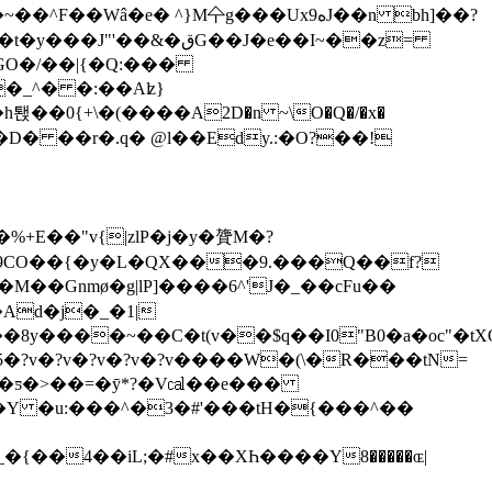
�Wâ�e� ^}M㐃g���Uxە9J��n bh]��?
قG��J�e��I~��z=
GO�/��|{�Q:���
�D� ��r�.q� @l��Edy.:�O?��!
9CO��{�y�L�QX���9.���Q��f?
y����~��C�t(v��$q��I0"B0�a�oc"�tX
5�?v�?v�?v�?v�?v����W�(\�R���tN=
���ƽ�>��=�ȳ*?�V㎈��e���
�Y �u:���^�3�#'���tH�{���^��