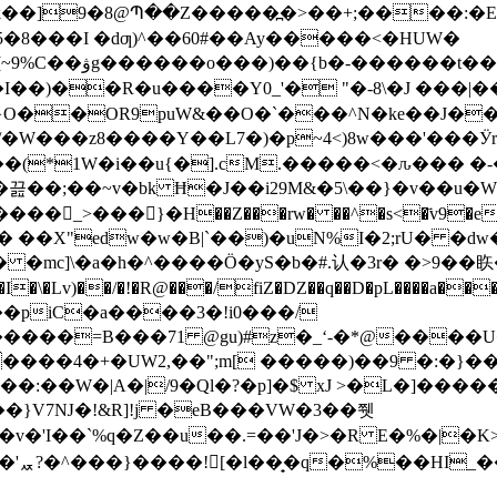
kk��]9�8@Պ��Z�����߽�>��+;����:
5�8���I �dƣ)^��60#��Ay�����<�HUW�
yI��R��y۲���t?
�)��R�u����Y0_'� "�-8\�J ���|���
}O��OR9puW&��O�`���^N�ke��J��
z8����Y��L7�)�p~4<)8w���'���Ӱr2xM��6� 
VN��(*1W�i��u{�].cM.�����<�ԉ���
�끒��;��~v�bk Ħ�J��i29M&�5\��}�v��u�W
�_>���}�H��Z���rw� ��^�s<�҃v9�e�!����J-!�
l� ��X"edw�w�B|`��)�uN%I�2;rU� �dw
�� �mc]\�a�h�^����Ö�yS�b�#.认�3r� �>9��䀢�
�\�Lv)��/�!�R@���/fiZ�DZ��q��D�pL����a���
��piC�а����3�!i0���/
�����=B���71 @gu)#z�_ʻ-�*@���
����4�+�UW2,��";m[ �����)��9 �:�}��+
���}V7Ǌ�!&R]!j �eB���VW�3��쮓
v�'I��`%q�Z��u��.=��'J�>�R E�%�|�