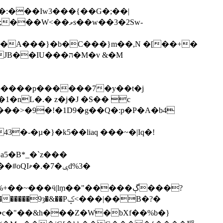
:���Iw3���{��G�;��|
U���ה�M�v &�M
2b����p������7�y��t�j
1�nL�.� z�j�J �S�� c
���>�9�!�1D9�g��Q�:p�P�A�b4
a5�B*_�`z���
���a[(=�\z��o��ь�/w"d�M���Ah߉pW��b���������>.=,�u�h�.�a���M%+��~���ӵ|l݂m��"�����ڳ�
��?
ݤ<���|��B�?�