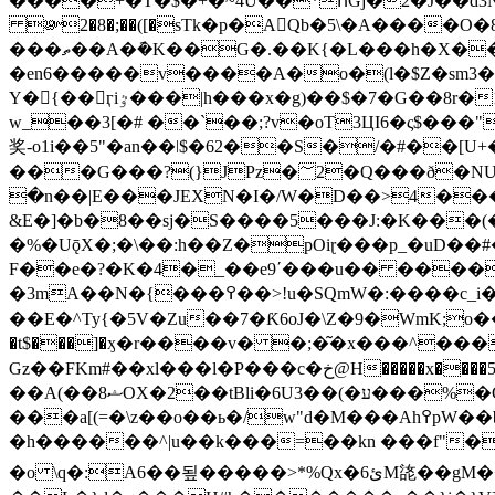
����+�T�$�+�~4U��*ոGj�2�J��d
᭾2�8�;��([�sTk�p�AQb�5
\�A����O�
���ތ��A�݇�K��G�.��K{�L���h�X��(���hڧ��2C+%��^�V���I<���p(�@�JrD;���W<��ވs��w��3�2Sw-
�en6�����v����A�o�(l�$Z�sm3�r !
Y�{��ӷiٷ���|h���x�g)��$�7�G��8r�1�}%��ͩ���^�}Pw�E�w���Ү���K?yÓM�>�A���}�b�C���}m��,N �[��+�
w_��3[�# ��`��;?v�oT3ЦI6�ς$���"�=
奖-o1i��5"�an��ǀ$�62��S�/�#��[
���G���?(}JPz�؅2�Q���ð�NU��Kv���[���f���-/1-��q�ћ�9Հ�
�n��|E���JEXN�I�/W�D��>4���
&E�]�b�8��sj�S����5���J:�K���(�E�
�%�UǭX�;�\��:h��Z�pOiɽ���p_�uD��
F��e�?�K�4�_��e9΄���u�� ����
�3mA��N�{���߉��>!u�SQmW�:����c_i��1��B#��r��0��8����gWE�ֽQ� ��A��g43�-�µ�}�k5��liaq ���~�|Iq�!
��E�^Ty{�5V�Zu��7�Ƙ6oJ�\Z�9�WmK;o�
�t$���]�ӽ�r����v� �;�͂�x���^��
Gz��FKm#��xl���l�P���c�خ@H�����x����5p��G����\�� )�[n� �����J,�Vڝ�m95�*�|��T��#oQI𛰆�.�7�ݷd%3�
��A(��8ޝOX�2��tBli�6U3��(�ע���%�C�S��.�y��i�V^
�h������^|u��k���=��kn ���f"��#�6��
�o \q�:A6��됲�����>*%Qx�ئ6M㖳��gM��K�8Ki�P~�~�#ˏM��L��uUݔAFq�S�ᠺ���c�"��&h���Z�W�bXf��%b�}