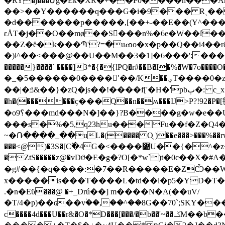
�RY�j���Մg�Ek�XR�+��F0
����h���A
��>��Y������q���G�i�9��� Rˏ���
�d�������p�����,[��+˵��E��(Y^��
ԑÅT�j��O��mø��S񆚮���n%�6e�W��l̔
��Z�ȇ�k���Պ'?=�uߘo�x�p��Q��i4��rӫ�q����ġ��F�u�6׋ �H Ha���k���wcKߪl�V
�)l^��<���@��U��M��3�1]�6���':����棎��8:�_
�����}����` ����]3*�{�{lPQ�r#��B�I�%�W�7o
�_�5������0����'ً��/K��ؠT����0�z���������7�Q�:S�=��؇����7�~���x���ŷ�O�&I�#3�V�x��iF��>���z���W߾�g�m8��;�P3zoP.u�V�^����ř��?
��|�ݿ&��}�zQ�js��!����f['�H�'pbٻ�: c_x��D��@ਯ;�Y����������X�y�g����2q��Y!驟<)*p�/��D+#�r����1^g����}
�h�(������ҫ���Q��n��ʍ���IJ>P?!92�
�o9؟���md���N�]��}?B����g�w�e��UK��k+?�牿Z��ZŤm�k���ĴOh�a>64�P��{ ���!B��?� *���R��!
���s�%�5,q23hu���Fu��f�Z�Q4���A�Nd�aٳ<���\-N��%��"��B/
~�Ռ����_��uL�(���� Oֻ )��e���>���%��rw�
���<@)�3S�[C߬�4G�<����߻U��{�^�z�WO��GXR�j¯x��2L2��IW*;�2��b]4��zM=�Vw�����t�'\]a�`Υ���8֯�o\�F~�]d��Z�i���|B�N�vE�}
�ZtS�����z@�vDϑ�E�g�?O[�*w`)t�0c��X�
�g#��{�q����:�7��R�����E�ZѼ��W�
x�����is���T����L�td��l�p5�YD�T����+8Qq��<�.��"�0�ݰf<*�~��yx|�[�
.�n�Eϋ���@ �+_Drú��] m����N�A(��uV/
�T/4�p)��ɢ��v۠��,��^��8G��70`;SKY���<�_����I�d,ݦq��>אE�9_�A�J�ơ�
c����4d���U��r&�O�*D���[���/�b��'~��ݢM��b���n�jG�Z|ʻp��c@˩?�3�'$|�