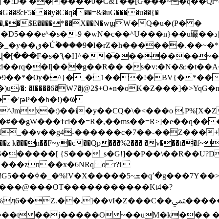
 �!D� ������0�C̎&T��[G���~�q��Q
o��%`�,��$E����*��X��N�wϣW�Q�u�(P� �
�c��^U���n}��u礹��د|��Dܫ�Tp�-y \w��n���u'ߎ�� ʻ�^M��|
��.��~�*�#
��վ�[���F�s�Ԇ�H^��̅�������~��
d��rq��I|��ۧ�g��R�� �s�v:�N�&:�t��A
��*�Ѹ�^}�_�1���!�BV{�*��F�3�A
K�Z���]�>YqG�n�Uf��n=���_]�0�ҽ��E�]33
��'թP��h�!)�Ҩ
�^Jmx�:)��i�y��СQ�\�<���o ,P%[X�
#��gW���Ϯci��=R�,��ms��=R>]�e��q���
H_��v��g4-������c�7��-��Z���+
u$������[ {S���_s�G!]��P��\��R��U?
l5lx(lP{f��j-
_�����@���OT�����������Kt4�?
��=�=�����}�A`�y�R. ��
���t��j�����O~��uM�k��� �A