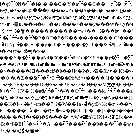
q90N��i�;�:��Q�'Y�n��G��~~:�_)v
]�*��Lթ���Ƒ-���w? e��S��o�=��YT͢�
3���� 5� �ŹY7�H��⼍f�y|͓
=�돟�����������=w<�����h��/r
 �#���P�QH�P�N����-����� O!����
!����-�Т��$2$ڀ�a�E�ے$�wi�dv��'� �2x� ��V�
U#�+$j�'P�|
e?�nQ?��k?����͋� ��t_<����b�O�J��\���#��
����I£I���ck'�8��J]<�P�,E�X,�:Kb�
�Q �,�Z��&�G��Pb%S^+����{1�[���
��!>H����TC�S�i�P t~�z'3�j!���M�-
�<�~HV�:%�#&��/��C^~���ki|���z
�.Ϫ� �a_?�.�B���� ����f؎�ź�Np���{
N ��K�!~�*~em��7+?�W��1nÎ�ytB>%c�z
�J!��)�S��֓��vW��n}U[PH��]밄k|�'
ЉB:�^[�B!�^4�Ą"j�������9����
?[� �n �뤑�ٗ