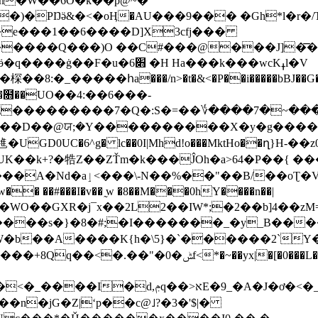
n�W��6O�k��p@~�
)�PŊӛ&�<�oӉ�AU���9��� �Gh*l�r�/
�e���1��6����D]X3cfj���
������Q���)O ��C#���@���J]�͞�
�����հa���/n>�t�&<�P��i�����bBJ��G��ZGY�� 
����O�໛��UO��4:��6���-
P�[㲝�UGD0UC�6^g� lc��0I|Mhd!o���MktHo��
��oƮ�V�δ�}�6ɪ�PuW
� ��#���I�v�� ̰w �8��M���0hY����n��|
#A����s�
}�8�#;�I�������_�y_B��
b��A����K{h�\5}�`������2`Y�_
0���L���F��*���V�ҭZ�8�>�P�։�!R�]� P���&�
<�_/x»B��W��>ƈ���l�[�>�w�?�cGw���M嬼