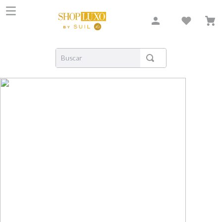
Buscar
TERMOS MAIS BUSCADOS
1
º
shiseido
2
º
creed
3
º
xerjoff
4
º
carolina herrera
5
º
nishane
6
º
versace
7
º
libre
8
º
bvlgari