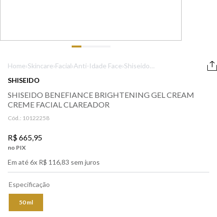
9
º
boss
10
º
212
Home
›
Skincare
›
Facial
›
Anti-Idade Face
›
Shiseido
Benefiance
SHISEIDO
Brightening Gel
SHISEIDO BENEFIANCE BRIGHTENING GEL CREAM
Cream Creme
CREME FACIAL CLAREADOR
Facial Clareador
Cód.:
10122258
R$
665
,
95
no PIX
Em até
6
x
R$
116
,
83
sem juros
Especificação
50 ml