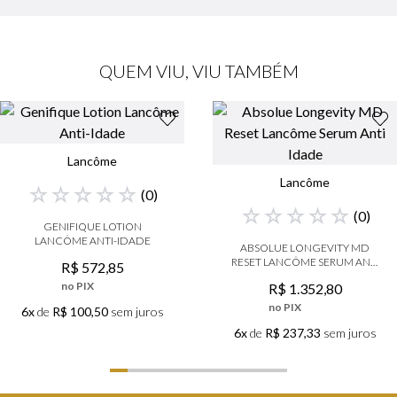
QUEM VIU, VIU TAMBÉM
Lancôme
Lancôme
☆
☆
☆
☆
☆
(
0
)
☆
☆
☆
☆
☆
(
0
)
GENIFIQUE LOTION
LANCÔME ANTI-IDADE
ABSOLUE LONGEVITY MD
RESET LANCÔME SERUM ANTI
R$
572
,
85
IDADE
no PIX
R$
1
.
352
,
80
no PIX
6x
de
R$ 100,50
sem juros
6x
de
R$ 237,33
sem juros