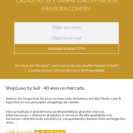
CADASTRE-SE E GANHE 10% OFF NA SUA
PRIMEIRA COMPRA
ASSINAR NEWSLETTER
Ao clicar em “Assinar”, você concorda em receber nossos e-mails
e aceita nossos Termos de Uso e de Privacidade.
ShopLuxo by Suil - 40 anos no mercado.
Somos do Grupo Suil, há anos no mercado de beleza em São Paulo, com 8
lojas físicas nos principais shoppings da cidade.
Nossa tradição e pioneirismo ao disponibilizar grandes marcas
internacionais e oferecer produtos e serviços de alta qualidade nos
tornaram referência de excelência, conquistando clientes fiéis ao longo dos
anos....