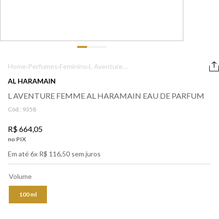
9
º
lancôme
10
º
boss
Home
›
Perfumes
›
Feminino
›
L Aventure
Femme Al
AL HARAMAIN
Haramain Eau de
L AVENTURE FEMME AL HARAMAIN EAU DE PARFUM
Parfum
Cód.:
9358
R$
664
,
05
no PIX
Em até
6
x
R$
116
,
50
sem juros
Volume
100 ml