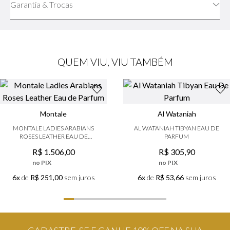
Garantia & Trocas
QUEM VIU, VIU TAMBÉM
Montale
Al Wataniah
MONTALE LADIES ARABIANS
AL WATANIAH TIBYAN EAU DE
ROSES LEATHER EAU DE
PARFUM
PARFUM
R$
1
.
506
,
00
R$
305
,
90
no PIX
no PIX
6x
de
R$ 251,00
sem juros
6x
de
R$ 53,66
sem juros