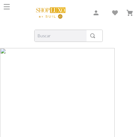
Buscar
TERMOS MAIS BUSCADOS
1
º
shiseido
2
º
carolina herrera
3
º
xerjoff
4
º
creed
5
º
nishane
6
º
versace
7
º
libre
8
º
bvlgari