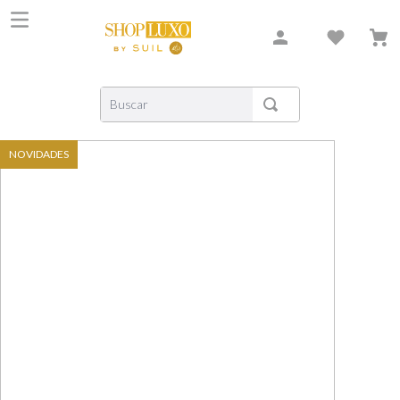
Buscar
TERMOS MAIS BUSCADOS
NOVIDADES
1
º
shiseido
2
º
creed
3
º
xerjoff
4
º
carolina herrera
5
º
nishane
6
º
versace
7
º
libre
8
º
bvlgari