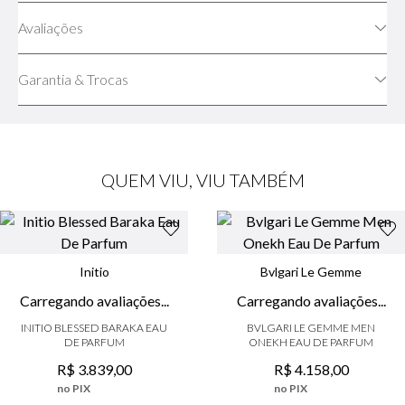
Avaliações
Garantia & Trocas
QUEM VIU, VIU TAMBÉM
Initio
Bvlgari Le Gemme
BVLGARI LE GEMME MEN
Carregando avaliações...
ONEKH EAU DE PARFUM
INITIO BLESSED BARAKA EAU
R$
4
.
158
,
00
DE PARFUM
no PIX
R$
3
.
839
,
00
6x
de
R$ 693,00
sem juros
no PIX