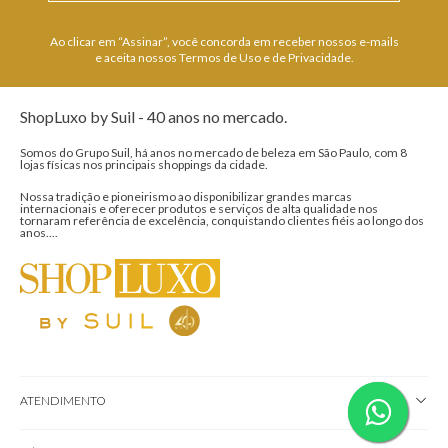
Ao clicar em “Assinar”, você concorda em receber nossos e-mails
e aceita nossos Termos de Uso e de Privacidade.
ShopLuxo by Suil - 40 anos no mercado.
Somos do Grupo Suil, há anos no mercado de beleza em São Paulo, com 8
lojas físicas nos principais shoppings da cidade.
Nossa tradição e pioneirismo ao disponibilizar grandes marcas
internacionais e oferecer produtos e serviços de alta qualidade nos
tornaram referência de excelência, conquistando clientes fiéis ao longo dos
anos....
ATENDIMENTO
MÍDIAS SOCIAIS