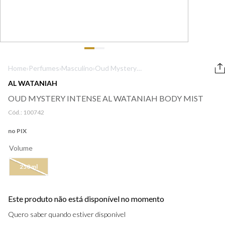
9
º
boss
10
º
212
Home
›
Perfumes
›
Masculino
›
Oud Mystery
Intense Al
AL WATANIAH
Wataniah Body
OUD MYSTERY INTENSE AL WATANIAH BODY MIST
Mist
Cód.:
100742
no PIX
Volume
250 ml
Este produto não está disponível no momento
Quero saber quando estiver disponível