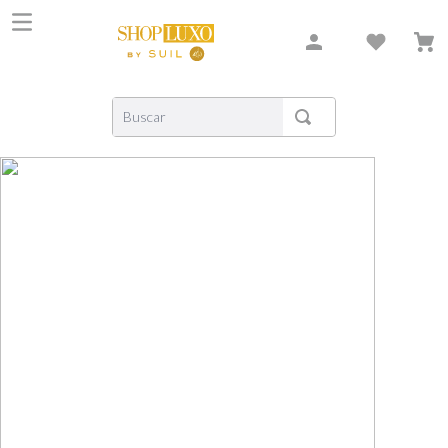
Buscar
TERMOS MAIS BUSCADOS
1
º
shiseido
2
º
creed
3
º
xerjoff
4
º
carolina herrera
5
º
nishane
6
º
versace
7
º
libre
8
º
bvlgari