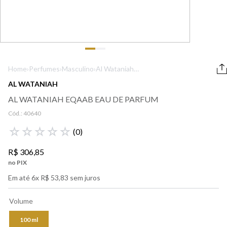
9
º
boss
10
º
212
Home
›
Perfumes
›
Masculino
›
Al Wataniah
Eqaab Eau de
AL WATANIAH
Parfum
AL WATANIAH EQAAB EAU DE PARFUM
Cód.:
40640
☆
☆
☆
☆
☆
(
0
)
R$
306
,
85
no PIX
Em até
6
x
R$
53
,
83
sem juros
Volume
100 ml