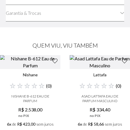
Garantia & Trocas
QUEM VIU, VIU TAMBÉM
Nishane
Lattafa
☆
☆
☆
☆
☆
☆
☆
☆
☆
☆
(
0
)
(
0
)
NISHANE B-612 EAU DE
ASAD LATTAFA EAU DE
PARFUM
PARFUM MASCULINO
R$
2
.
538
,
00
R$
334
,
40
no PIX
no PIX
6x
de
R$ 423,00
sem juros
6x
de
R$ 58,66
sem juros