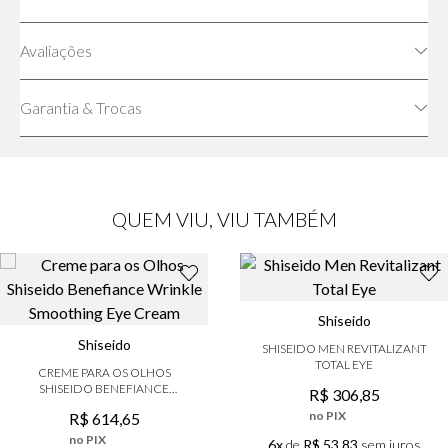
Avaliações
Garantia & Trocas
QUEM VIU, VIU TAMBÉM
Shiseido
Shiseido
SHISEIDO MEN REVITALIZANT
TOTAL EYE
CREME PARA OS OLHOS
SHISEIDO BENEFIANCE
R$
306
,
85
WRINKLE SMOOTHING EYE
no PIX
R$
614
,
65
CREAM
no PIX
6x
de
R$ 53,83
sem juros