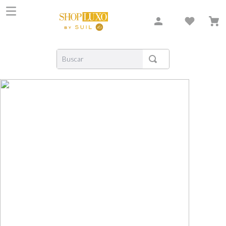
Buscar
TERMOS MAIS BUSCADOS
1
º
shiseido
2
º
carolina herrera
3
º
creed
4
º
xerjoff
5
º
nishane
6
º
versace
7
º
libre
8
º
narciso