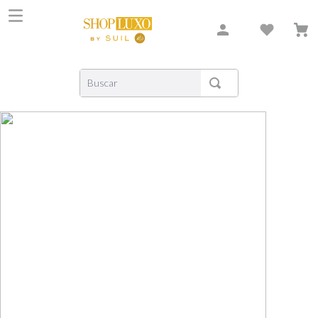
Buscar
TERMOS MAIS BUSCADOS
1
º
shiseido
2
º
carolina herrera
3
º
creed
4
º
xerjoff
5
º
nishane
6
º
versace
7
º
libre
8
º
narciso