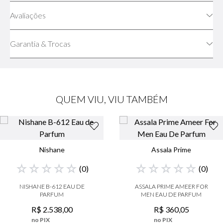
Avaliações
Garantia & Trocas
QUEM VIU, VIU TAMBÉM
Nishane
Assala Prime
☆
☆
☆
☆
☆
☆
☆
☆
☆
☆
(
0
)
(
0
)
NISHANE B-612 EAU DE
ASSALA PRIME AMEER FOR
PARFUM
MEN EAU DE PARFUM
R$
2
.
538
,
00
R$
360
,
05
no PIX
no PIX