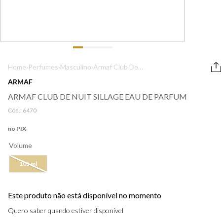
9
º
boss
10
º
lancôme
Home
›
Perfumes
›
Masculino
›
Armaf Club De
Nuit Sillage Eau
ARMAF
de Parfum
ARMAF CLUB DE NUIT SILLAGE EAU DE PARFUM
Cód.:
6470
no PIX
Volume
105 ml
Este produto não está disponível no momento
Quero saber quando estiver disponível