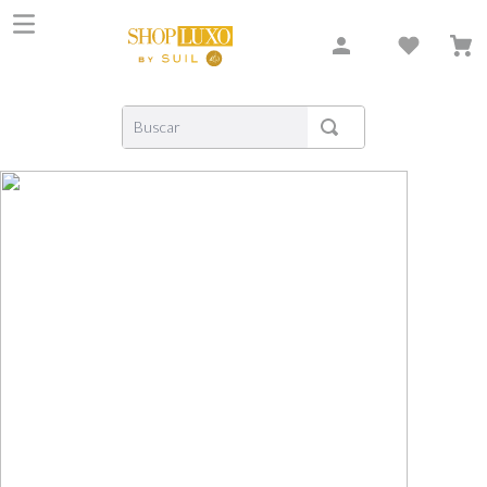
Buscar
TERMOS MAIS BUSCADOS
1
º
shiseido
2
º
carolina herrera
3
º
creed
4
º
xerjoff
5
º
nishane
6
º
versace
7
º
libre
8
º
narciso