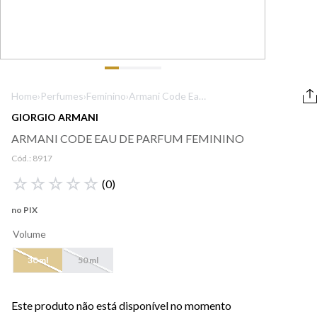
9
º
boss
10
º
lancôme
Home
›
Perfumes
›
Feminino
›
Armani Code Eau
de Parfum
GIORGIO ARMANI
Feminino
ARMANI CODE EAU DE PARFUM FEMININO
Cód.:
8917
☆
☆
☆
☆
☆
(
0
)
no PIX
Volume
30 ml
50 ml
Este produto não está disponível no momento