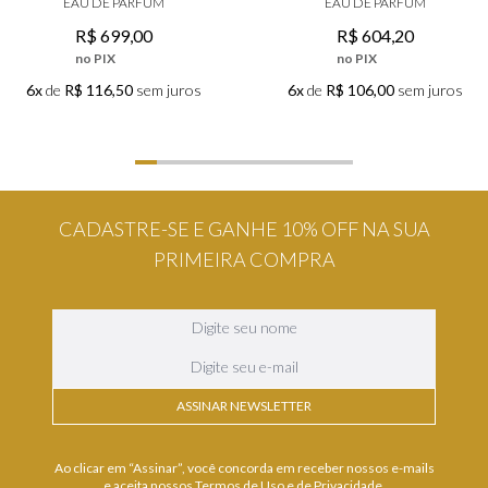
EAU DE PARFUM
EAU DE PARFUM
R$
699
,
00
R$
604
,
20
no PIX
no PIX
6x
de
R$ 116,50
sem juros
6x
de
R$ 106,00
sem juros
CADASTRE-SE E GANHE 10% OFF NA SUA
PRIMEIRA COMPRA
ASSINAR NEWSLETTER
Ao clicar em “Assinar”, você concorda em receber nossos e-mails
e aceita nossos Termos de Uso e de Privacidade.