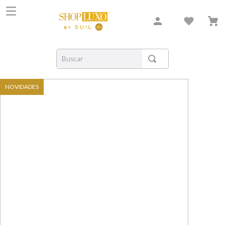
Buscar
TERMOS MAIS BUSCADOS
NOVIDADES
1
º
shiseido
2
º
carolina herrera
3
º
xerjoff
4
º
creed
5
º
nishane
6
º
versace
7
º
libre
8
º
bvlgari