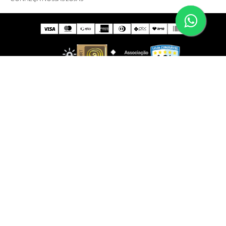
IMPORTANTE!
Não comercializamos brindes; eles serão disponibilizados
somente ao adquirir produtos das marcas participantes.
Certifique-se de atender às condições.
Todas as fotos e logotipos são propriedade exclusiva das
marcas e distribuidores oficiais. Foram autorizados e
verificados pelos detentores dos direitos autorais para
serem reproduzidos no site
www.shopluxo.com.br
É proibida a reprodução total ou parcial do conteúdo sem
autorização expressa de cada marca.