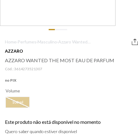
9
º
lancôme
10
º
boss
Home
›
Perfumes
›
Masculino
›
Azzaro Wanted
The Most Eau de
AZZARO
Parfum
AZZARO WANTED THE MOST EAU DE PARFUM
Cód.:
3614273521307
no PIX
Volume
100 ml
Este produto não está disponível no momento
Quero saber quando estiver disponível