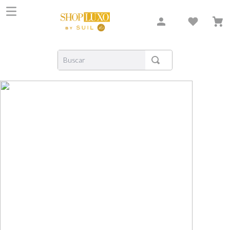
Buscar
TERMOS MAIS BUSCADOS
1
º
shiseido
2
º
creed
3
º
xerjoff
4
º
carolina herrera
5
º
nishane
6
º
versace
7
º
libre
8
º
bvlgari