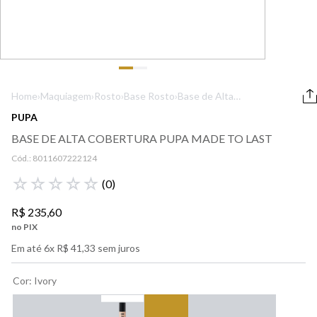
9
º
boss
10
º
212
Home
›
Maquiagem
›
Rosto
›
Base Rosto
›
Base de Alta
Cobertura Pupa
PUPA
Made To Last
BASE DE ALTA COBERTURA PUPA MADE TO LAST
Cód.:
8011607222124
☆
☆
☆
☆
☆
(
0
)
R$
235
,
60
no PIX
Em até
6
x
R$
41
,
33
sem juros
Cor
:
Ivory