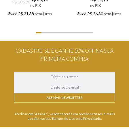
R$ 106,90
no PIX
no PIX
3x
de
R$ 21,38
sem juros
3x
de
R$ 26,30
sem juros
CADASTRE-SE E GANHE 10% OFF NA SUA
PRIMEIRA COMPRA
ASSINAR NEWSLETTER
Ao clicar em “Assinar”, você concorda em receber nossos e-mails
e aceita nossos Termos de Uso e de Privacidade.