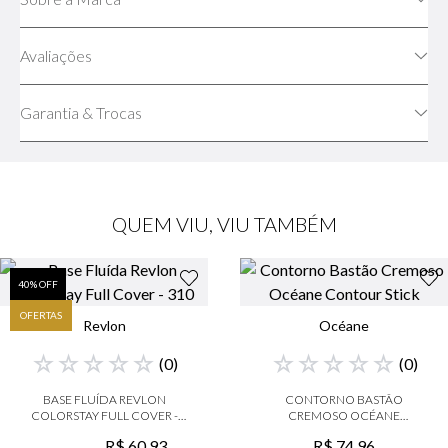
Avaliações
Garantia & Trocas
QUEM VIU, VIU TAMBÉM
40
% OFF
OFERTAS
Revlon
Océane
☆
☆
☆
☆
☆
☆
☆
☆
☆
☆
(
0
)
(
0
)
BASE FLUÍDA REVLON
CONTORNO BASTÃO
COLORSTAY FULL COVER -
CREMOSO OCÉANE
310
CONTOUR STICK
R$
60
,
93
R$
74
,
96