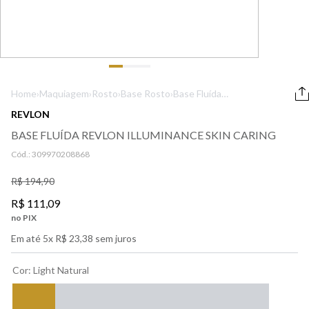
9
º
boss
10
º
lancôme
Home
›
Maquiagem
›
Rosto
›
Base Rosto
›
Base Fluída
Revlon
REVLON
Illuminance Skin
BASE FLUÍDA REVLON ILLUMINANCE SKIN CARING
Caring
Cód.:
309970208868
R$
194
,
90
R$
111
,
09
no PIX
Em até
5
x
R$
23
,
38
sem juros
Cor
:
Light Natural