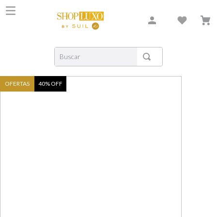
Buscar
TERMOS MAIS BUSCADOS
OFERTAS
40
% OFF
1
º
shiseido
2
º
carolina herrera
3
º
creed
4
º
xerjoff
5
º
nishane
6
º
versace
7
º
libre
8
º
narciso