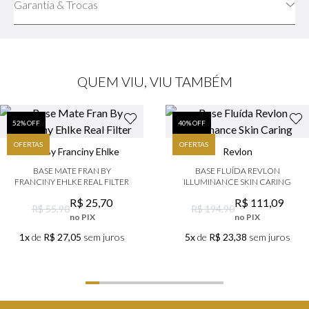
Garantia & Trocas
QUEM VIU, VIU TAMBÉM
52
% OFF
40
% OFF
OFERTAS
OFERTAS
Fran By Franciny Ehlke
Revlon
BASE MATE FRAN BY
BASE FLUÍDA REVLON
FRANCINY EHLKE REAL FILTER
ILLUMINANCE SKIN CARING
R$
25
,
70
R$
111
,
09
R$ 55,90
R$ 194,90
no PIX
no PIX
1x
de
R$ 27,05
sem juros
5x
de
R$ 23,38
sem juros