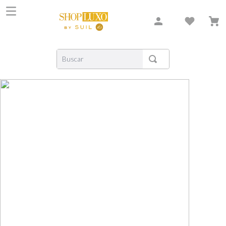
Buscar
TERMOS MAIS BUSCADOS
1
º
shiseido
2
º
carolina herrera
3
º
xerjoff
4
º
creed
5
º
nishane
6
º
versace
7
º
libre
8
º
bvlgari