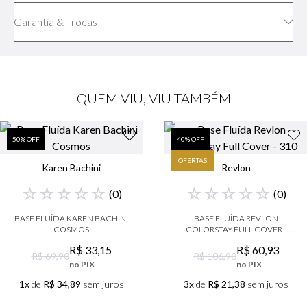
Garantia & Trocas
QUEM VIU, VIU TAMBÉM
50
% OFF
40
% OFF
OFERTAS
Karen Bachini
Revlon
☆
☆
☆
☆
☆
☆
☆
☆
☆
☆
(
0
)
(
0
)
BASE FLUÍDA KAREN BACHINI
BASE FLUÍDA REVLON
COSMOS
COLORSTAY FULL COVER -
310
R$
33
,
15
R$
60
,
93
R$ 69,90
R$ 106,90
no PIX
no PIX
1x
de
R$ 34,89
sem juros
3x
de
R$ 21,38
sem juros