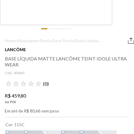
9
º
lancôme
10
º
boss
Home
›
Maquiagem
›
Rosto
›
Base Rosto
›
Base Líquida
Matte Lancôme
LANCÔME
Teint Idole Ultra
BASE LÍQUIDA MATTE LANCÔME TEINT IDOLE ULTRA
Wear
WEAR
Cód.:
40060
☆
☆
☆
☆
☆
(
0
)
R$
459
,
80
no PIX
Em até
6
x
R$
80
,
66
sem juros
Cor
:
115C