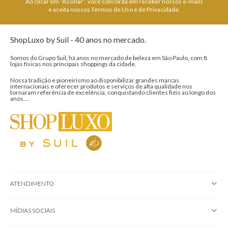
Ao clicar em “Assinar”, você concorda em receber nossos e-mails
e aceita nossos Termos de Uso e de Privacidade.
ShopLuxo by Suil - 40 anos no mercado.
Somos do Grupo Suil, há anos no mercado de beleza em São Paulo, com 8
lojas físicas nos principais shoppings da cidade.
Nossa tradição e pioneirismo ao disponibilizar grandes marcas
internacionais e oferecer produtos e serviços de alta qualidade nos
tornaram referência de excelência, conquistando clientes fiéis ao longo dos
anos....
ATENDIMENTO
MÍDIAS SOCIAIS