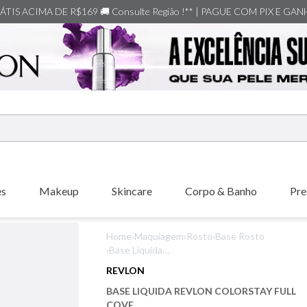
TIS ACIMA DE R$169 🚚 Consulte Região !** | PAGUE COM PIX E GA
ERMOS MAIS BUSCADOS
shiseido
es
Makeup
Skincare
Corpo & Banho
Pre
creed
xerjoff
Home
›
Maquiagem
›
Rosto
›
Base Rosto
carolina herrera
›
Base Liquida
Revlon Colorstay
nishane
REVLON
Full Cove
versace
BASE LIQUIDA REVLON COLORSTAY FULL
COVE