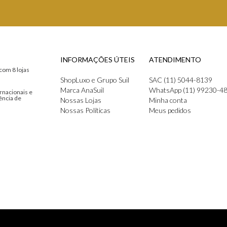
INFORMAÇÕES ÚTEIS
ATENDIMENTO
com 8 lojas
ShopLuxo e Grupo Suil
SAC (11) 5044-8139
Marca AnaSuil
WhatsApp (11) 99230-4
rnacionais e
ência de
Nossas Lojas
Minha conta
Nossas Políticas
Meus pedidos