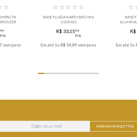
☆
☆
☆
☆
☆
☆
☆
☆
COMPACTA
BASE FLUÍDA KAREN BACHINI
BASE 
 BRONZER
COSMOS
ILLUMINA
no
no
R$
33
,
15
R$
PIX
PIX
7
sem juros
Em até
1
x
R$
34
,
89
sem juros
Em até
5
x
LHES
VER DETALHES
VER
ASSINAR NEWSLETTER