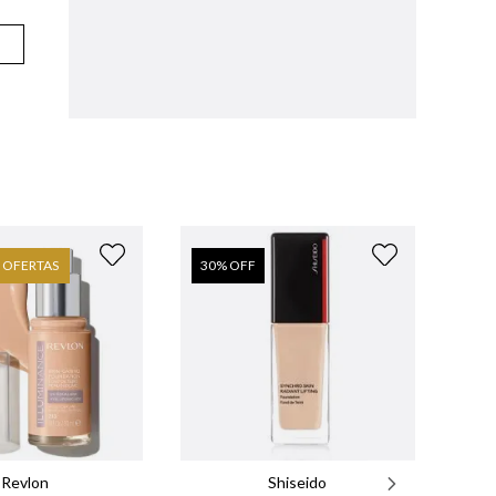
OFERTAS
30
% OFF
Revlon
Shiseido