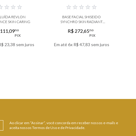
☆
☆
☆
☆
☆
☆
☆
☆
☆
FLUÍDA REVLON
BASE FACIAL SHISEIDO
B
NCE SKIN CARING
SYNCHRO SKIN RADIANT
S
LIFTING FOUNDATION
no
no
111
,
09
R$
272
,
65
PIX
PIX
R$
23
,
38
sem juros
Em até
6
x
R$
47
,
83
sem juros
Em 
 DETALHES
VER DETALHES
Ao clicar em “Assinar”, você concorda em receber nossos e-mails e
aceita nossos Termos de Uso e de Privacidade.