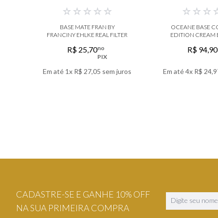
☆
☆
☆
☆
☆
☆
☆
☆
BASE MATE FRAN BY
OCEANE BASE 
FRANCINY EHLKE REAL FILTER
EDITION CREAM
no
R$
25
,
70
R$
94
,
90
PIX
Em até
1
x
R$
27
,
05
sem juros
Em até
4
x
R$
24
,
9
VER DETALHES
VER DETA
CADASTRE-SE E GANHE 10% OFF
NA SUA PRIMEIRA COMPRA