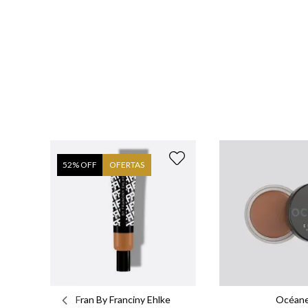
52
% OFF
OFERTAS
Fran By Franciny Ehlke
Océan