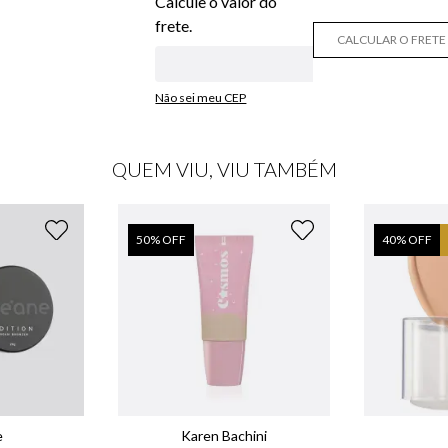
CALCULAR O FRETE
Não sei meu CEP
QUEM VIU, VIU TAMBÉM
50
% OFF
40
% OFF
e
Karen Bachini