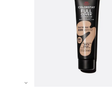
7
º
8
º
9
º
1