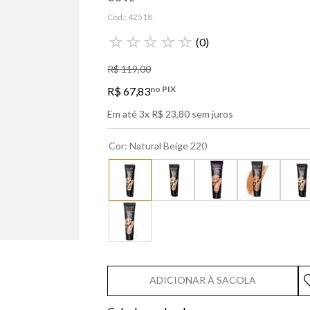
libre
Cód.:
42518
bvlgari
☆
☆
☆
☆
☆
(
0
)
boss
R$
119
,
00
0
º
212
no PIX
R$
67
,
83
Em até
3
x
R$
23
,
80
sem juros
Cor
:
Natural Beige 220
ADICIONAR À SACOLA