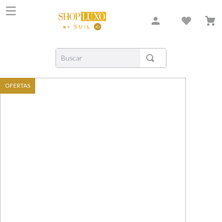
Buscar
TERMOS MAIS BUSCADOS
OFERTAS
1
º
shiseido
2
º
creed
3
º
carolina herrera
4
º
xerjoff
5
º
nishane
6
º
versace
7
º
bvlgari
8
º
libre