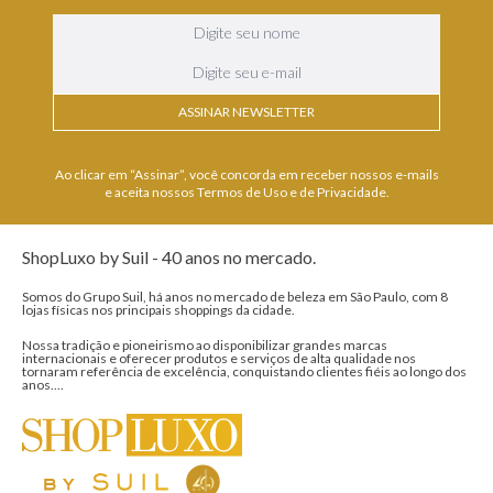
ASSINAR NEWSLETTER
Ao clicar em “Assinar”, você concorda em receber nossos e-mails
e aceita nossos Termos de Uso e de Privacidade.
ShopLuxo by Suil - 40 anos no mercado.
Somos do Grupo Suil, há anos no mercado de beleza em São Paulo, com 8
lojas físicas nos principais shoppings da cidade.
Nossa tradição e pioneirismo ao disponibilizar grandes marcas
internacionais e oferecer produtos e serviços de alta qualidade nos
tornaram referência de excelência, conquistando clientes fiéis ao longo dos
anos....