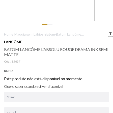
9
º
boss
10
º
prada
Home
›
Maquiagem
›
Lábios
›
Batom
›
Batom Lancôme
L'Absolu Rouge
LANCÔME
Drama Ink Semi
BATOM LANCÔME L'ABSOLU ROUGE DRAMA INK SEMI
Matte
MATTE
Cód.:
35637
no PIX
Este produto não está disponível no momento
Quero saber quando estiver disponível