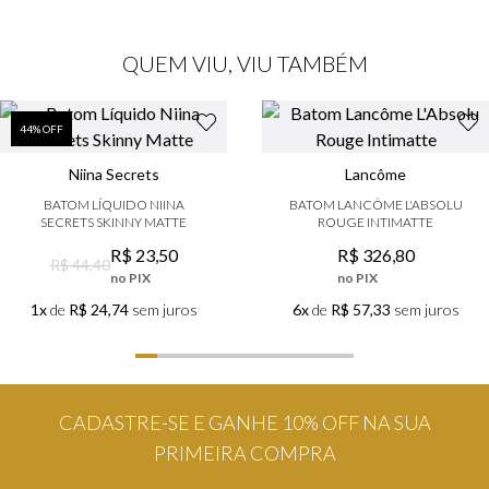
QUEM VIU, VIU TAMBÉM
44
% OFF
Niina Secrets
Lancôme
BATOM LÍQUIDO NIINA
BATOM LANCÔME L'ABSOLU
SECRETS SKINNY MATTE
ROUGE INTIMATTE
R$
23
,
50
R$
326
,
80
R$ 44,40
no PIX
no PIX
1x
de
R$ 24,74
sem juros
6x
de
R$ 57,33
sem juros
CADASTRE-SE E GANHE 10% OFF NA SUA
PRIMEIRA COMPRA