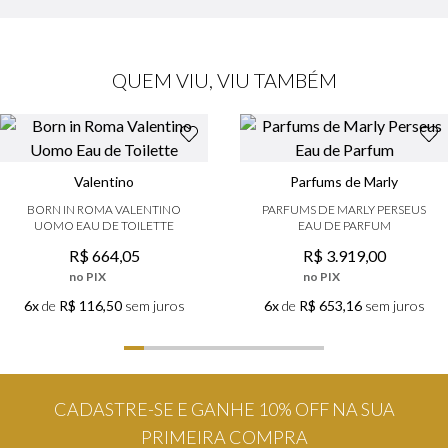
QUEM VIU, VIU TAMBÉM
Valentino
Parfums de Marly
BORN IN ROMA VALENTINO
PARFUMS DE MARLY PERSEUS
UOMO EAU DE TOILETTE
EAU DE PARFUM
R$
664
,
05
R$
3
.
919
,
00
no PIX
no PIX
6x
de
R$ 116,50
sem juros
6x
de
R$ 653,16
sem juros
CADASTRE-SE E GANHE 10% OFF NA SUA
PRIMEIRA COMPRA