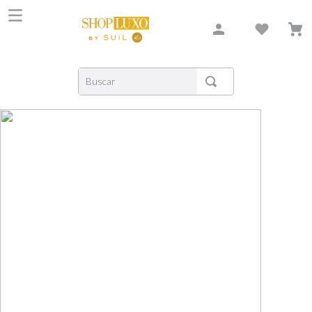
Buscar
TERMOS MAIS BUSCADOS
1
º
shiseido
2
º
creed
3
º
carolina herrera
4
º
xerjoff
5
º
nishane
6
º
versace
7
º
bvlgari
8
º
libre