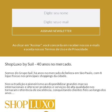
ASSINAR NEWSLETTER
Ao clicar em “Assinar”, você concorda em receber nossos e-mails
e aceita nossos Termos de Uso e de Privacidade.
ShopLuxo by Suil - 40 anos no mercado.
Somos do Grupo Suil, há anos no mercado de beleza em São Paulo, com 8
lojas físicas nos principais shoppings da cidade.
Nossa tradição e pioneirismo ao disponibilizar grandes marcas
internacionais e oferecer produtos e serviços de alta qualidade nos
tornaram referência de excelência, conquistando clientes fiéis ao longo dos
anos....