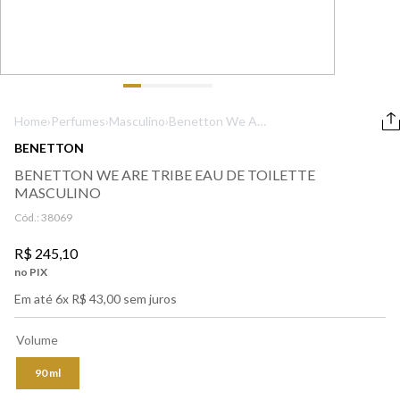
9
º
boss
10
º
prada
Home
›
Perfumes
›
Masculino
›
Benetton We Are
Tribe Eau de
BENETTON
Toilette
BENETTON WE ARE TRIBE EAU DE TOILETTE
Masculino
MASCULINO
Cód.:
38069
R$
245
,
10
no PIX
Em até
6
x
R$
43
,
00
sem juros
Volume
90 ml