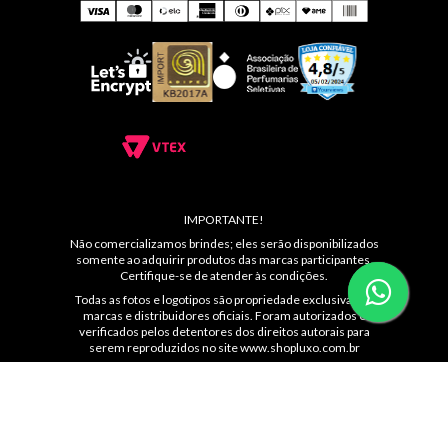
IMPORTANTE!
Não comercializamos brindes; eles serão disponibilizados
somente ao adquirir produtos das marcas participantes.
Certifique-se de atender às condições.
Todas as fotos e logotipos são propriedade exclusiva das
marcas e distribuidores oficiais. Foram autorizados e
verificados pelos detentores dos direitos autorais para
serem reproduzidos no site
www.shopluxo.com.br
É proibida a reprodução total ou parcial do conteúdo sem
autorização expressa de cada marca.
SUIL PRESENTES LTDA. | Av. Ibirapuera, 3103, Loja C 086
Moema, São Paulo, 04029-902 |
contato@shopluxo.com.br