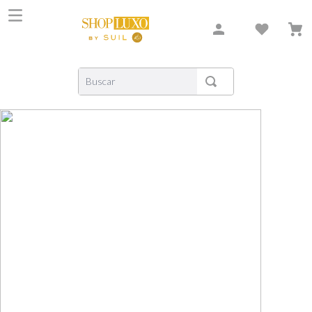
Buscar
TERMOS MAIS BUSCADOS
1
º
shiseido
2
º
carolina herrera
3
º
xerjoff
4
º
creed
5
º
nishane
6
º
versace
7
º
libre
8
º
bvlgari