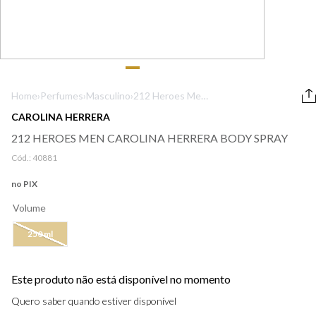
9
º
lancôme
10
º
boss
Home
›
Perfumes
›
Masculino
›
212 Heroes Men
Carolina Herrera
CAROLINA HERRERA
Body Spray
212 HEROES MEN CAROLINA HERRERA BODY SPRAY
Cód.:
40881
no PIX
Volume
250 ml
Este produto não está disponível no momento
Quero saber quando estiver disponível