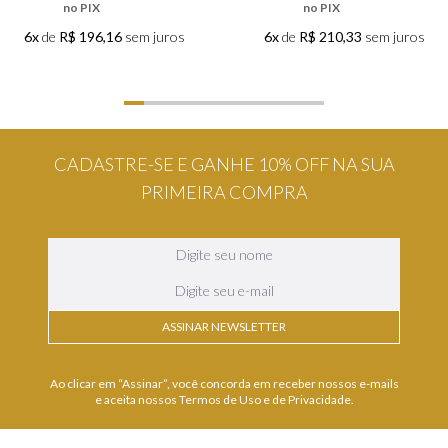
no PIX
no PIX
6x
de
R$ 196,16
sem juros
6x
de
R$ 210,33
sem juros
CADASTRE-SE E GANHE 10% OFF NA SUA
PRIMEIRA COMPRA
ASSINAR NEWSLETTER
Ao clicar em “Assinar”, você concorda em receber nossos e-mails
e aceita nossos Termos de Uso e de Privacidade.