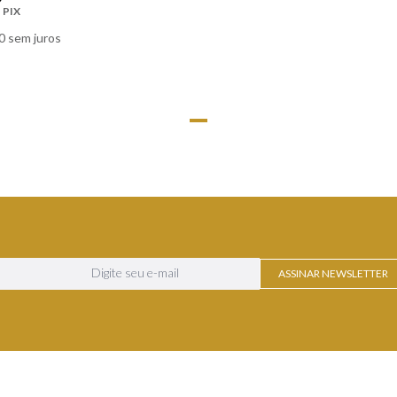
PIX
0
sem juros
LHES
ASSINAR NEWSLETTER