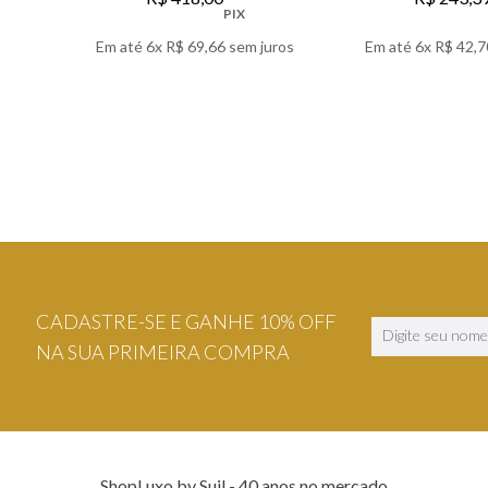
PIX
Em até
6
x
R$
69
,
66
sem juros
Em até
6
x
R$
42
,
7
VER DETALHES
VER DETA
CADASTRE-SE E GANHE 10% OFF
NA SUA PRIMEIRA COMPRA
ShopLuxo by Suil - 40 anos no mercado.