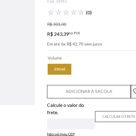
Cód.:
25951
libre
☆
☆
☆
☆
☆
(
0
)
narciso
R$
301
,
00
boss
no PIX
R$
243
,
39
0
º
lancôme
Em até
6
x
R$
42
,
70
sem juros
Volume
250 ml
ADICIONAR À SACOLA
CALCULAR O FRETE
Não sei meu CEP