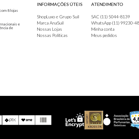
INFORMAÇÕES ÚTEIS
ATENDIMENTO
com 8 lojas
ShopLuxo e Grupo Suil
SAC (11) 5044-8139
Marca AnaSuil
WhatsApp (11) 99230-4
rnacionais e
ência de
Nossas Lojas
Minha conta
Nossas Políticas
Meus pedidos