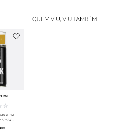
QUEM VIU, VIU TAMBÉM
AS
rrera
☆
☆
CAROLINA
 SPRAY
NO
no
9