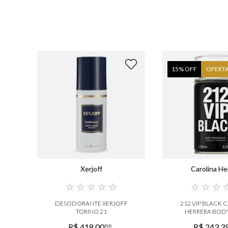
15
% OFF
OFERT
Xerjoff
Carolina He
☆
☆
☆
☆
☆
☆
☆
☆
DESODORANTE XERJOFF
212 VIP BLACK 
TORINO 21
HERRERA BODY
MASCULI
no
R$
418
,
00
R$
243
,
3