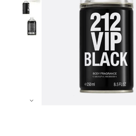
7
º
8
º
9
º
1