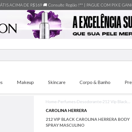
TIS ACIMA DE R$169 🚚 Consulte Região !** | PAGUE COM PIX E GA
ERMOS MAIS BUSCADOS
shiseido
es
Makeup
Skincare
Corpo & Banho
Pre
carolina herrera
creed
Home
›
Perfumes
›
Desodorante
›
212 Vip Black
xerjoff
Carolina Herrer
CAROLINA HERRERA
Body Spray
nishane
212 VIP BLACK CAROLINA HERRERA BODY
Masculino
versace
SPRAY MASCULINO