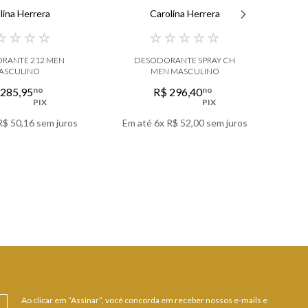
lina Herrera
Carolina Herrera
☆
☆
☆
☆
☆
☆
☆
☆
☆
RANTE 212 MEN
DESODORANTE SPRAY CH
D
ASCULINO
MEN MASCULINO
no
no
285
,
95
R$
296
,
40
PIX
PIX
R$
50
,
16
sem juros
Em até
6
x
R$
52
,
00
sem juros
Em 
 DETALHES
VER DETALHES
Ao clicar em “Assinar”, você concorda em receber nossos e-mails e