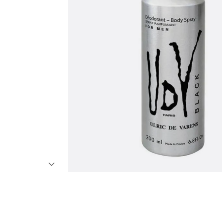
7
º
8
º
9
º
1