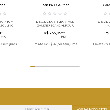
nne
Jean Paul Gaultier
Caro
☆
☆
☆
☆
☆
☆
☆
☆
PHANTOM
DESODORANTE JEAN PAUL
DESODO
ASCULINO
GAULTIER SCANDAL POUR
M
HOMME
no
no
0
R$
265
,
05
R$
PIX
PIX
0
sem juros
Em até
6
x
R$
46
,
50
sem juros
Em até
6
x
LHES
VER DETALHES
VER
ASSINAR NEWSLETTER