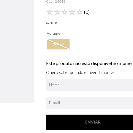
Cód.:
24618
libre
☆
☆
☆
☆
☆
(
0
)
bvlgari
no PIX
boss
Volume
0
º
212
200 ml
Este produto não está disponível no mome
Quero saber quando estiver disponível
ENVIAR