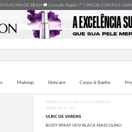
TIS ACIMA DE R$169 🚚 Consulte Região !** | PAGUE COM PIX E GA
ERMOS MAIS BUSCADOS
shiseido
es
Makeup
Skincare
Corpo & Banho
Pre
creed
xerjoff
Home
›
Corpo e Banho
›
Desodorante
carolina herrera
›
Body Spray UDV
Black Masculino
nishane
ULRIC DE VARENS
versace
BODY SPRAY UDV BLACK MASCULINO