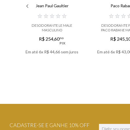
Jean Paul Gaultier
Paco Raba
☆
☆
☆
☆
☆
☆
☆
☆
DESODORANTE LE MALE
DESODORANTE 
MASCULINO
PACO RABANE M
no
R$
254
,
60
R$
245
,
1
PIX
Em até
6
x
R$
44
,
66
sem juros
Em até
6
x
R$
43
,
0
VER DETALHES
VER DETA
CADASTRE-SE E GANHE 10% OFF