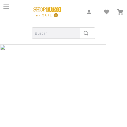
Buscar
TERMOS MAIS BUSCADOS
1
º
shiseido
2
º
creed
3
º
xerjoff
4
º
carolina herrera
5
º
nishane
6
º
versace
7
º
libre
8
º
bvlgari