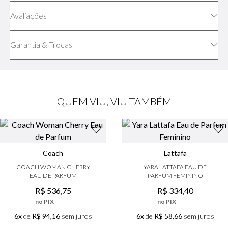
Avaliações
Garantia & Trocas
QUEM VIU, VIU TAMBÉM
Coach
Lattafa
COACH WOMAN CHERRY
YARA LATTAFA EAU DE
EAU DE PARFUM
PARFUM FEMININO
R$
536
,
75
R$
334
,
40
no PIX
no PIX
6x
de
R$ 94,16
sem juros
6x
de
R$ 58,66
sem juros