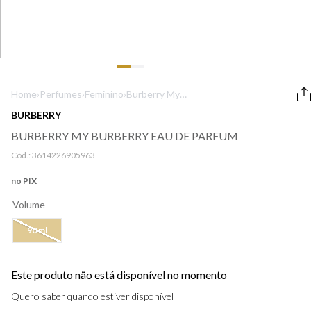
9
º
boss
10
º
212
Home
›
Perfumes
›
Feminino
›
Burberry My
Burberry Eau de
BURBERRY
Parfum
BURBERRY MY BURBERRY EAU DE PARFUM
Cód.:
3614226905963
no PIX
Volume
90 ml
Este produto não está disponível no momento
Quero saber quando estiver disponível