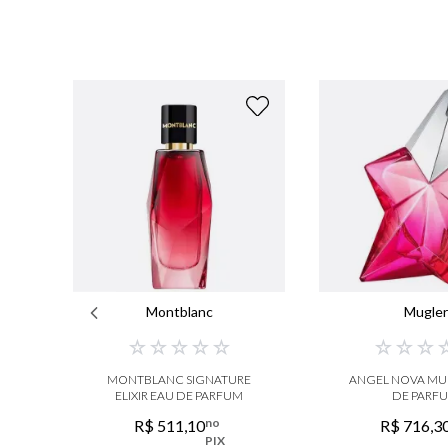
Montblanc
Mugler
☆
☆
☆
☆
☆
☆
☆
☆
MONTBLANC SIGNATURE
ANGEL NOVA MU
ELIXIR EAU DE PARFUM
DE PARF
no
R$
511
,
10
R$
716
,
3
PIX