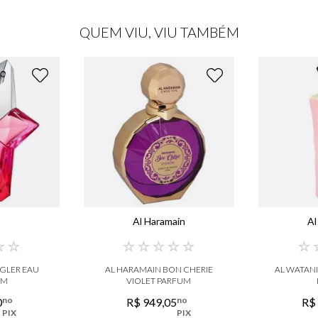
QUEM VIU, VIU TAMBÉM
Al Haramain
Al
☆
☆
☆
☆
☆
☆
☆
☆
GLER EAU
AL HARAMAIN BON CHERIE
AL WATANI
UM
VIOLET PARFUM
no
no
0
R$
949
,
05
R$
PIX
PIX