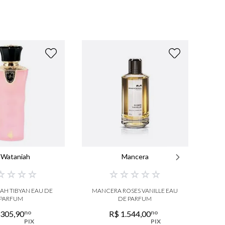
 Wataniah
Mancera
☆
☆
☆
☆
☆
☆
☆
☆
☆
AH TIBYAN EAU DE
MANCERA ROSES VANILLE EAU
PARFUM
DE PARFUM
no
no
305
,
90
R$
1
.
544
,
00
PIX
PIX