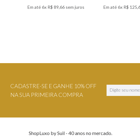
Em até
6
x
R$
89
,
66
sem juros
Em até
6
x
R$
125
,
VER DETALHES
VER DETA
CADASTRE-SE E GANHE 10% OFF
NA SUA PRIMEIRA COMPRA
ShopLuxo by Suil - 40 anos no mercado.