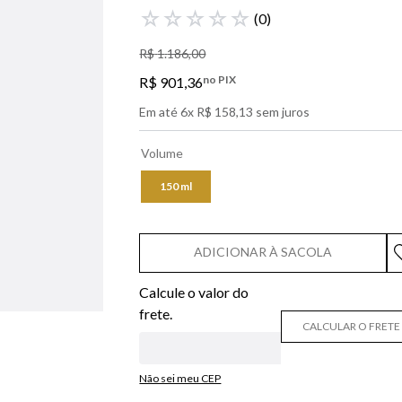
libre
☆
☆
☆
☆
☆
(
0
)
bvlgari
R$
1
.
186
,
00
lancôme
no PIX
R$
901
,
36
0
º
boss
Em até
6
x
R$
158
,
13
sem juros
Volume
150 ml
ADICIONAR À SACOLA
CALCULAR O FRETE
Não sei meu CEP