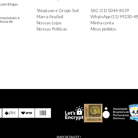
com 8 lojas
ShopLuxo e Grupo Suil
SAC (11) 5044-8139
Marca AnaSuil
WhatsApp (11) 99230-4
rnacionais e
ência de
Nossas Lojas
Minha conta
Nossas Políticas
Meus pedidos
IMPORTANTE!