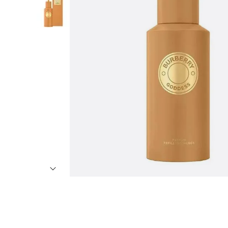
7
º
8
º
9
º
1