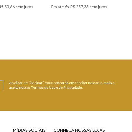
R$
53
,
66
sem juros
Em até
6
x
R$
257
,
33
sem juros
Em 
 DETALHES
VER DETALHES
Ao clicar em “Assinar”, você concorda em receber nossos e-mails e
aceita nossos Termos de Uso e de Privacidade.
MÍDIAS SOCIAIS
CONHEÇA NOSSAS LOJAS