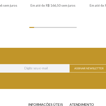
66
sem juros
Em até
6
x
R$
166
,
50
sem juros
Em até
6
x
LHES
VER DETALHES
VER
ASSINAR NEWSLETTER
INFORMAÇÕES ÚTEIS
ATENDIMENTO