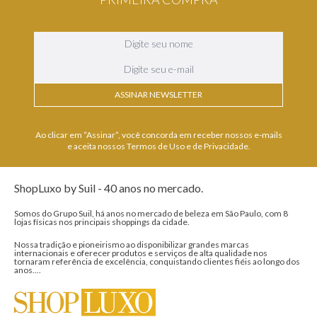
PRIMEIRA COMPRA
ASSINAR NEWSLETTER
Ao clicar em “Assinar”, você concorda em receber nossos e-mails
e aceita nossos Termos de Uso e de Privacidade.
ShopLuxo by Suil - 40 anos no mercado.
Somos do Grupo Suil, há anos no mercado de beleza em São Paulo, com 8
lojas físicas nos principais shoppings da cidade.
Nossa tradição e pioneirismo ao disponibilizar grandes marcas
internacionais e oferecer produtos e serviços de alta qualidade nos
tornaram referência de excelência, conquistando clientes fiéis ao longo dos
anos....