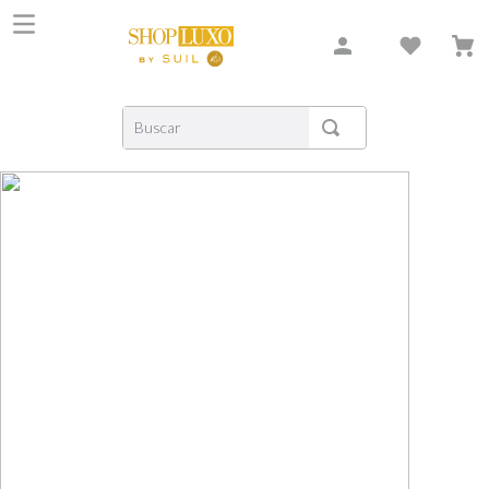
Buscar
TERMOS MAIS BUSCADOS
1
º
shiseido
2
º
carolina herrera
3
º
xerjoff
4
º
creed
5
º
nishane
6
º
versace
7
º
libre
8
º
bvlgari