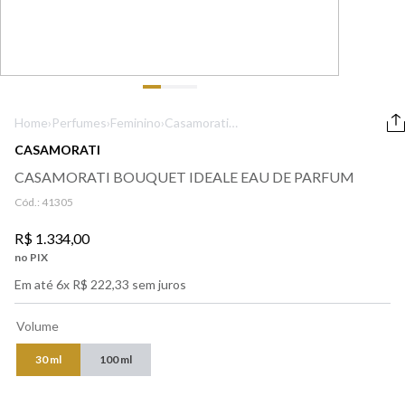
9
º
lancôme
10
º
boss
Home
›
Perfumes
›
Feminino
›
Casamorati
Bouquet Ideale
CASAMORATI
Eau de Parfum
CASAMORATI BOUQUET IDEALE EAU DE PARFUM
Cód.:
41305
R$
1
.
334
,
00
no PIX
Em até
6
x
R$
222
,
33
sem juros
Volume
30 ml
100 ml