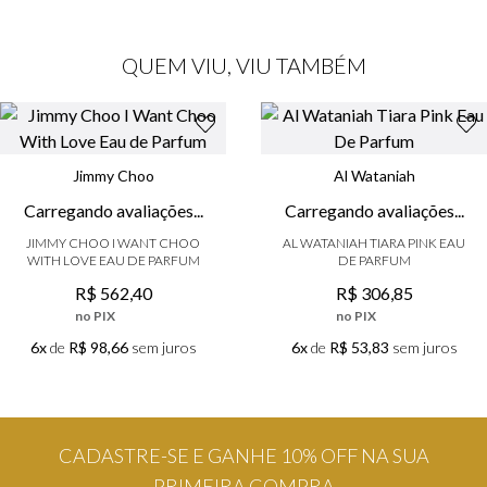
QUEM VIU, VIU TAMBÉM
Jimmy Choo
Al Wataniah
☆
☆
☆
☆
☆
☆
☆
☆
☆
☆
(
0
)
(
0
)
JIMMY CHOO I WANT CHOO
AL WATANIAH TIARA PINK EAU
WITH LOVE EAU DE PARFUM
DE PARFUM
R$
562
,
40
R$
306
,
85
no PIX
no PIX
6x
de
R$ 98,66
sem juros
6x
de
R$ 53,83
sem juros
CADASTRE-SE E GANHE 10% OFF NA SUA