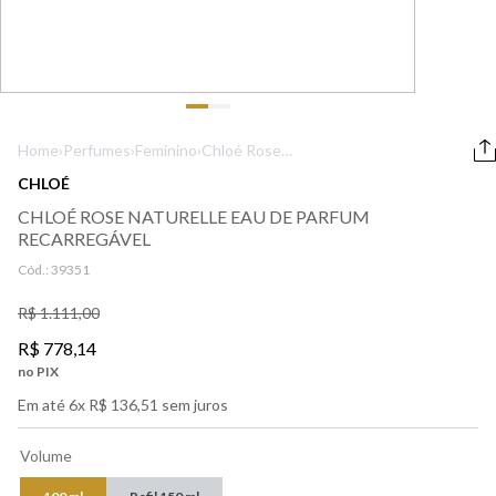
9
º
boss
10
º
lancôme
Home
›
Perfumes
›
Feminino
›
Chloé Rose
Naturelle Eau de
CHLOÉ
Parfum
CHLOÉ ROSE NATURELLE EAU DE PARFUM
Recarregável
RECARREGÁVEL
Cód.:
39351
R$
1
.
111
,
00
R$
778
,
14
no PIX
Em até
6
x
R$
136
,
51
sem juros
Volume