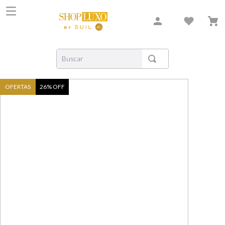
Buscar
TERMOS MAIS BUSCADOS
OFERTAS
26
% OFF
1
º
shiseido
2
º
carolina herrera
3
º
creed
4
º
xerjoff
5
º
nishane
6
º
versace
7
º
libre
8
º
narciso