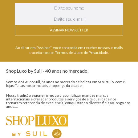
ASSINAR NEWSLETTER
Ao clicar em “Assinar”, você concorda em receber nossos e-mails
e aceita nossos Termos de Uso e de Privacidade.
ShopLuxo by Suil - 40 anos no mercado.
Somos do Grupo Suil, há anos no mercado de beleza em São Paulo, com 8
lojas físicas nos principais shoppings da cidade.
Nossa tradição e pioneirismo ao disponibilizar grandes marcas
internacionais e oferecer produtos e serviços de alta qualidade nos
tornaram referência de excelência, conquistando clientes fiéis ao longo dos
anos....