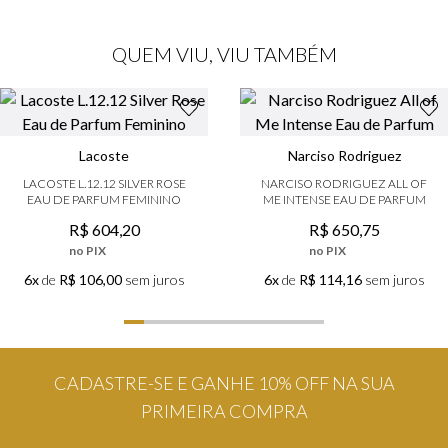
QUEM VIU, VIU TAMBÉM
Lacoste
Narciso Rodriguez
LACOSTE L.12.12 SILVER ROSE
NARCISO RODRIGUEZ ALL OF
EAU DE PARFUM FEMININO
ME INTENSE EAU DE PARFUM
R$
604
,
20
R$
650
,
75
no PIX
no PIX
6x
de
R$ 106,00
sem juros
6x
de
R$ 114,16
sem juros
CADASTRE-SE E GANHE 10% OFF NA SUA
PRIMEIRA COMPRA